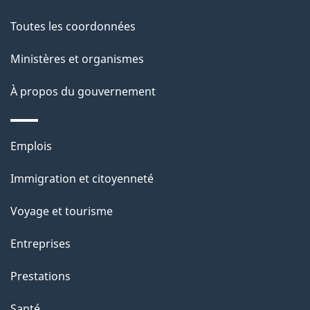
c
g
Toutes les coordonnées
t
e
i
Ministères et organismes
o
À propos du gouvernement
n
s
u
Thèmes
Emplois
r
et
c
Immigration et citoyenneté
sujets
e
Voyage et tourisme
t
t
Entreprises
e
Prestations
p
a
Santé