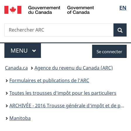
/
Sélec
EN
Passer
Passer
Passer
Government
au
à
à
de
of
contenu
«
la
Canada
Recherche
Rechercher
principal
Au
version
Rec
la
ARC
sujet
HTML
du
simplifiée
langu
Menu
Se
gouvernement
MENU
PRINCIPAL
Se connecter
»
connecter
Vous
Canada.ca
Agence du revenu du Canada (ARC)
êtes
Formulaires et publications de l'ARC
ici :
Toutes les trousses d'impôt pour les particuliers
ARCHIVÉE - 2016 Trousse générale d'impôt et de prestations
Manitoba