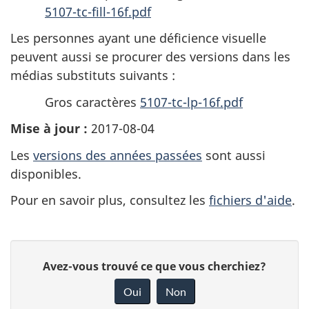
5107-tc-fill-16f.pdf
Les personnes ayant une déficience visuelle
peuvent aussi se procurer des versions dans les
médias substituts suivants :
Gros caractères
5107-tc-lp-16f.pdf
Mise à jour :
2017-08-04
Les
versions des années passées
sont aussi
disponibles.
Pour en savoir plus, consultez les
fichiers d'aide
.
D
D
Avez-vous trouvé ce que vous cherchiez?
é
o
Oui
Non
n