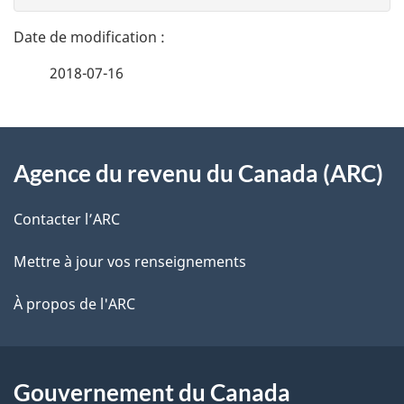
t
n
a
e
2018-07-16
i
z
v
l
o
À
s
t
Agence du revenu du Canada (ARC)
propos
r
d
de
e
Contacter l’ARC
e
r
ce
Mettre à jour vos renseignements
l
é
site
t
À propos de l'ARC
a
r
p
o
a
a
Gouvernement du Canada