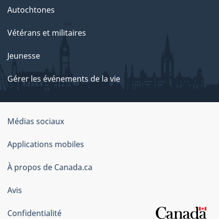
Autochtones
Vétérans et militaires
Jeunesse
Gérer les événements de la vie
Organisation
Médias sociaux
du
Applications mobiles
gouvernement
du
À propos de Canada.ca
Canada
Avis
Confidentialité