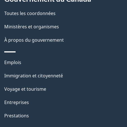
c
g
Toutes les coordonnées
t
e
i
Ministères et organismes
o
À propos du gouvernement
n
s
u
Thèmes
Emplois
r
et
c
Immigration et citoyenneté
sujets
e
Voyage et tourisme
t
t
Entreprises
e
Prestations
p