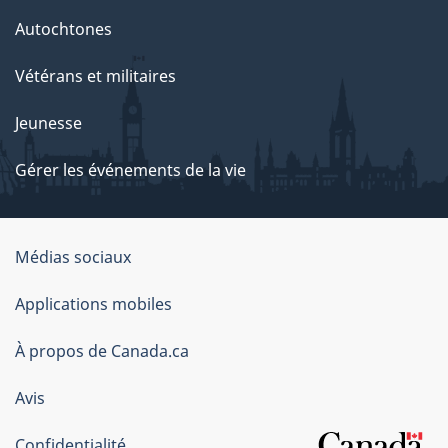
Autochtones
Vétérans et militaires
Jeunesse
Gérer les événements de la vie
Organisation
Médias sociaux
du
Applications mobiles
gouvernement
du
À propos de Canada.ca
Canada
Avis
Confidentialité