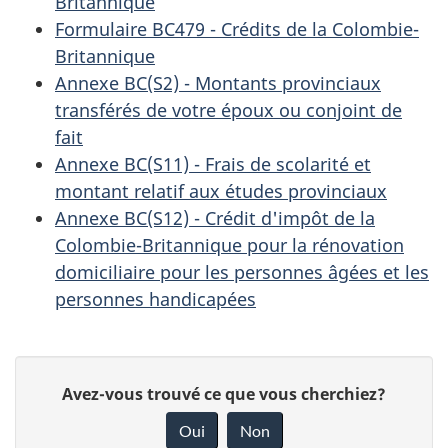
Britannique
Formulaire BC479 - Crédits de la Colombie-
Britannique
Annexe BC(S2) - Montants provinciaux
transférés de votre époux ou conjoint de
fait
Annexe BC(S11) - Frais de scolarité et
montant relatif aux études provinciaux
Annexe BC(S12) - Crédit d'impôt de la
Colombie-Britannique pour la rénovation
domiciliaire pour les personnes âgées et les
personnes handicapées
D
D
Avez-vous trouvé ce que vous cherchiez?
é
o
Oui
Non