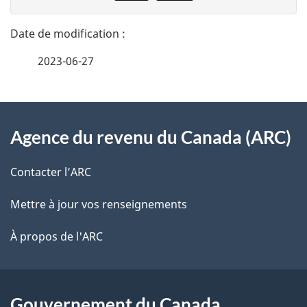
n
t
n
a
e
2023-06-27
i
z
v
l
o
À
s
t
Agence du revenu du Canada (ARC)
propos
r
d
de
e
Contacter l’ARC
e
r
ce
Mettre à jour vos renseignements
l
é
site
t
À propos de l'ARC
a
r
p
o
a
a
Gouvernement du Canada