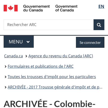
/
Sélec
EN
Passer
Passer
Passer
Government
au
à
à
de
of
contenu
«
la
Canada
Recherche
Rechercher
principal
Au
version
Rec
la
ARC
sujet
HTML
du
simplifiée
langu
Menu
Se
gouvernement
MENU
PRINCIPAL
Se connecter
»
connecter
Vous
Canada.ca
Agence du revenu du Canada (ARC)
êtes
Formulaires et publications de l'ARC
ici :
Toutes les trousses d'impôt pour les particuliers
ARCHIVÉE - 2017 Trousse générale d'impôt et de prestations
ARCHIVÉE - Colombie-