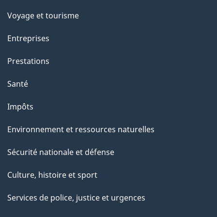
e
Voyage et tourisme
t
t
Entreprises
e
Prestations
p
a
Santé
g
Impôts
e
Environnement et ressources naturelles
Sécurité nationale et défense
Culture, histoire et sport
Services de police, justice et urgences