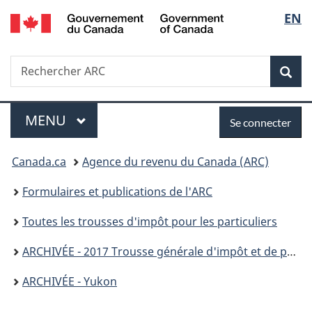
/
Sélec
EN
Passer
Passer
Passer
Government
au
à
à
de
of
contenu
«
la
Canada
Recherche
Rechercher
principal
Au
version
Rec
la
ARC
sujet
HTML
du
simplifiée
langu
Menu
Se
gouvernement
MENU
PRINCIPAL
Se connecter
»
connecter
Vous
Canada.ca
Agence du revenu du Canada (ARC)
êtes
Formulaires et publications de l'ARC
ici :
Toutes les trousses d'impôt pour les particuliers
ARCHIVÉE - 2017 Trousse générale d'impôt et de prestations
ARCHIVÉE - Yukon