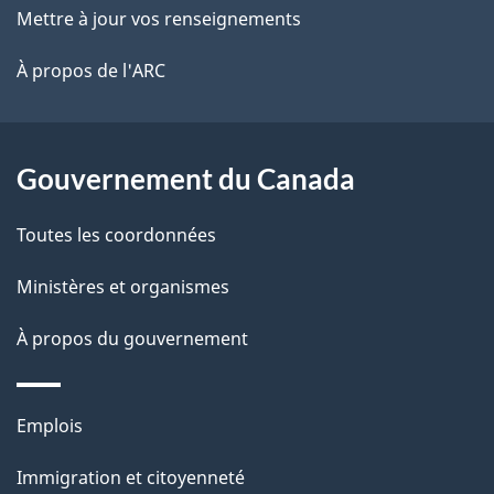
r
ce
Mettre à jour vos renseignements
l
é
site
t
À propos de l'ARC
a
r
p
o
a
a
Gouvernement du Canada
c
g
Toutes les coordonnées
t
e
i
Ministères et organismes
o
À propos du gouvernement
n
s
u
Thèmes
Emplois
r
et
c
Immigration et citoyenneté
sujets