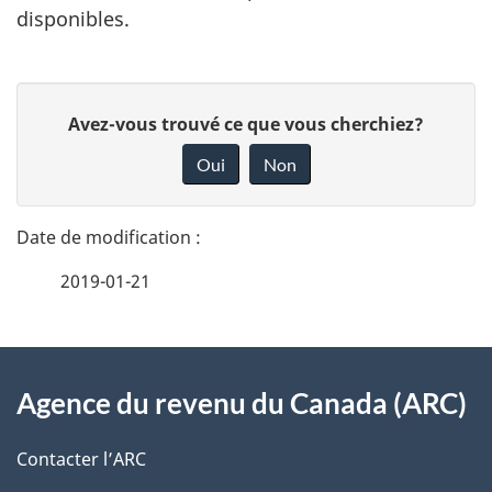
disponibles.
D
D
Avez-vous trouvé ce que vous cherchiez?
é
o
Oui
Non
n
t
n
a
e
2019-01-21
i
z
v
l
o
À
s
t
Agence du revenu du Canada (ARC)
propos
r
d
de
e
Contacter l’ARC
e