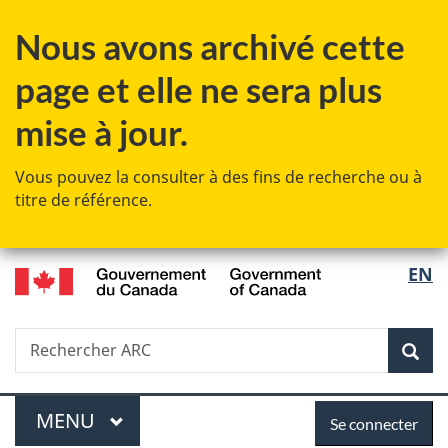
Passer
Passer
Passer
Nous avons archivé cette
au
à
à
contenu
«
la
page et elle ne sera plus
principal
Au
version
sujet
HTML
mise à jour.
du
simplifiée
gouvernement
Vous pouvez la consulter à des fins de recherche ou à
»
titre de référence.
/
Sélec
EN
Government
de
of
Canada
Recherche
Rechercher
Rec
la
ARC
langu
Menu
Se
MENU
PRINCIPAL
Se connecter