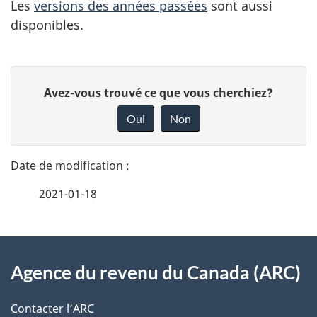
Les
versions des années passées
sont aussi
disponibles.
D
D
Avez-vous trouvé ce que vous cherchiez?
é
o
Oui
Non
n
t
n
a
e
2021-01-18
i
z
v
l
o
À
s
t
Agence du revenu du Canada (ARC)
propos
r
d
de
e
Contacter l’ARC