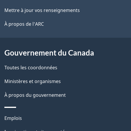
e
r
ce
Mettre à jour vos renseignements
l
é
site
t
À propos de l'ARC
a
r
p
o
a
a
Gouvernement du Canada
c
g
Toutes les coordonnées
t
e
i
Ministères et organismes
o
À propos du gouvernement
n
s
u
Thèmes
Emplois
r
et