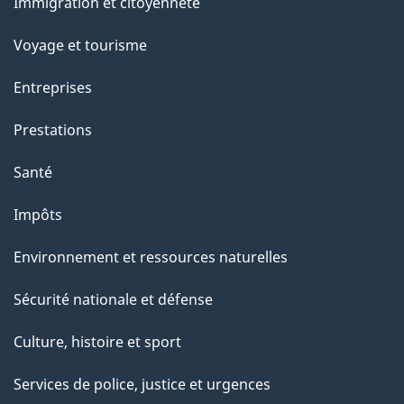
c
Immigration et citoyenneté
sujets
e
Voyage et tourisme
t
t
Entreprises
e
Prestations
p
a
Santé
g
Impôts
e
Environnement et ressources naturelles
Sécurité nationale et défense
Culture, histoire et sport
Services de police, justice et urgences