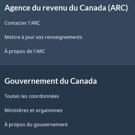
s
t
Agence du revenu du Canada (ARC)
propos
r
d
de
e
Contacter l’ARC
e
r
ce
Mettre à jour vos renseignements
l
é
site
t
À propos de l'ARC
a
r
p
o
a
a
Gouvernement du Canada
c
g
Toutes les coordonnées
t
e
i
Ministères et organismes
o
À propos du gouvernement
n