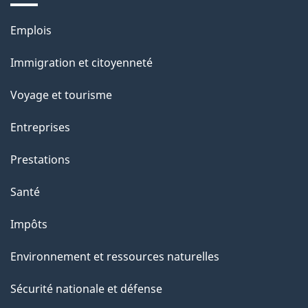
s
u
Thèmes
Emplois
r
et
c
Immigration et citoyenneté
sujets
e
Voyage et tourisme
t
t
Entreprises
e
Prestations
p
a
Santé
g
Impôts
e
Environnement et ressources naturelles
Sécurité nationale et défense