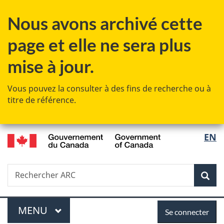
Passer
Passer
Passer
Nous avons archivé cette
au
à
à
contenu
«
la
page et elle ne sera plus
principal
Au
version
sujet
HTML
mise à jour.
du
simplifiée
gouvernement
Vous pouvez la consulter à des fins de recherche ou à
»
titre de référence.
/
Sélec
EN
Government
de
of
Canada
Recherche
Rechercher
Rec
la
ARC
langu
Menu
Se
MENU
PRINCIPAL
Se connecter