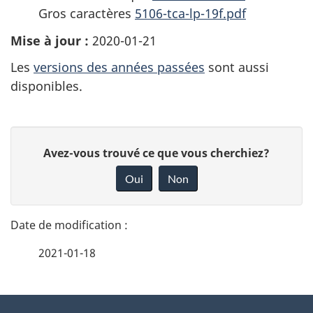
Gros caractères
5106-tca-lp-19f.pdf
Mise à jour :
2020-01-21
Les
versions des années passées
sont aussi
disponibles.
D
D
Avez-vous trouvé ce que vous cherchiez?
é
o
Oui
Non
n
t
n
a
e
2021-01-18
i
z
v
l
o
À