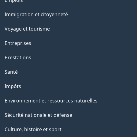
Emplois
r
et
c
Immigration et citoyenneté
sujets
e
Voyage et tourisme
t
t
Entreprises
e
Prestations
p
a
Santé
g
Impôts
e
Environnement et ressources naturelles
Sécurité nationale et défense
Culture, histoire et sport