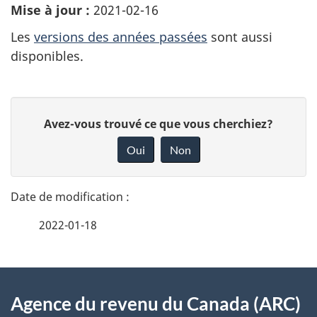
Mise à jour :
2021-02-16
Les
versions des années passées
sont aussi
disponibles.
D
D
Avez-vous trouvé ce que vous cherchiez?
é
o
Oui
Non
n
t
n
a
e
2022-01-18
i
z
v
l
o
À
s
t
Agence du revenu du Canada (ARC)
propos