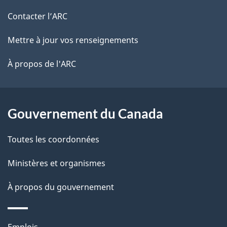
r
d
de
e
Contacter l’ARC
e
r
ce
Mettre à jour vos renseignements
l
é
site
t
À propos de l'ARC
a
r
p
o
a
a
Gouvernement du Canada
c
g
Toutes les coordonnées
t
e
i
Ministères et organismes
o
À propos du gouvernement
n
s
u
Thèmes