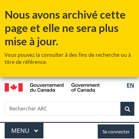
Passer
Passer
Passer
Nous avons archivé cette
au
à
à
contenu
«
la
page et elle ne sera plus
principal
Au
version
sujet
HTML
mise à jour.
du
simplifiée
gouvernement
Vous pouvez la consulter à des fins de recherche ou à
»
titre de référence.
/
Sélec
EN
Government
de
of
Canada
Recherche
Rechercher
Rec
la
ARC
langu
Menu
Se
MENU
PRINCIPAL
Se connecter