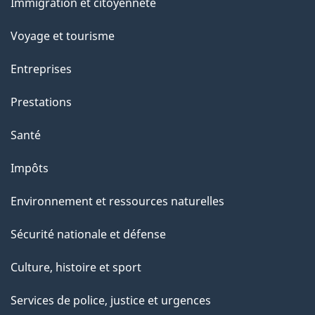
c
Immigration et citoyenneté
sujets
e
Voyage et tourisme
t
t
Entreprises
e
Prestations
p
a
Santé
g
Impôts
e
Environnement et ressources naturelles
Sécurité nationale et défense
Culture, histoire et sport
Services de police, justice et urgences