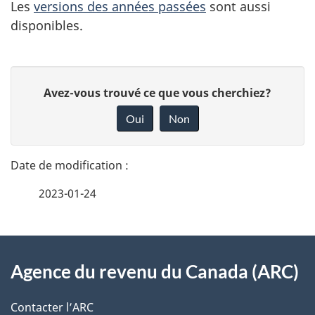
Les
versions des années passées
sont aussi
disponibles.
D
D
Avez-vous trouvé ce que vous cherchiez?
é
o
Oui
Non
n
t
n
a
e
2023-01-24
i
z
v
l
o
À
s
t
Agence du revenu du Canada (ARC)
propos
r
d
de
e
Contacter l’ARC