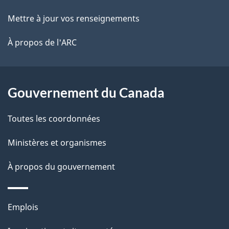
e
r
ce
Mettre à jour vos renseignements
l
é
site
t
À propos de l'ARC
a
r
p
o
a
a
Gouvernement du Canada
c
g
Toutes les coordonnées
t
e
i
Ministères et organismes
o
À propos du gouvernement
n
s
u
Thèmes
Emplois
r
et