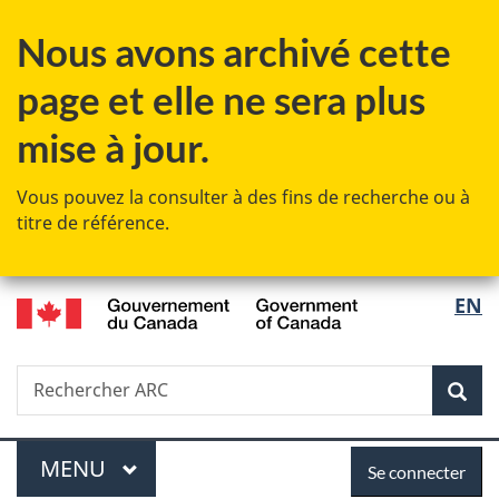
Passer
Passer
Passer
Nous avons archivé cette
au
à
à
contenu
«
la
page et elle ne sera plus
principal
Au
version
sujet
HTML
mise à jour.
du
simplifiée
gouvernement
Vous pouvez la consulter à des fins de recherche ou à
»
titre de référence.
/
Sélec
EN
Government
de
of
Canada
Recherche
Rechercher
Rec
la
ARC
langu
Menu
Se
MENU
PRINCIPAL
Se connecter