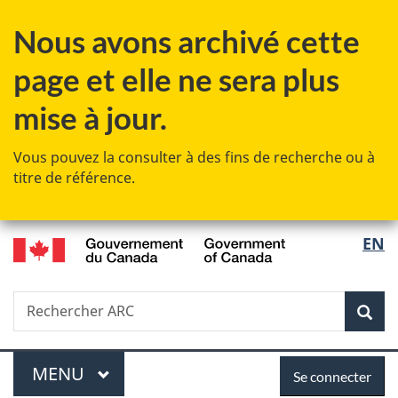
Passer
Passer
Passer
Nous avons archivé cette
au
à
à
contenu
«
la
page et elle ne sera plus
principal
Au
version
sujet
HTML
mise à jour.
du
simplifiée
gouvernement
Vous pouvez la consulter à des fins de recherche ou à
»
titre de référence.
/
Sélec
EN
Government
de
of
Canada
Recherche
Rechercher
Rec
la
ARC
langu
Menu
Se
MENU
PRINCIPAL
Se connecter