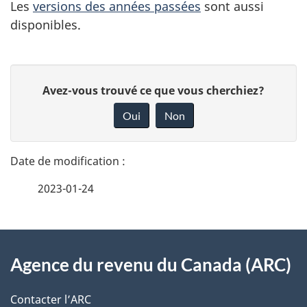
Les
versions des années passées
sont aussi
disponibles.
D
D
Avez-vous trouvé ce que vous cherchiez?
é
o
Oui
Non
n
t
n
a
e
2023-01-24
i
z
v
l
o
À
s
t
Agence du revenu du Canada (ARC)
propos
r
d
de
e
Contacter l’ARC