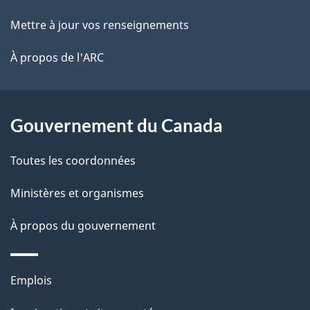
e
r
ce
Mettre à jour vos renseignements
l
é
site
t
À propos de l'ARC
a
r
p
o
a
a
Gouvernement du Canada
c
g
Toutes les coordonnées
t
e
i
Ministères et organismes
o
À propos du gouvernement
n
s
u
Thèmes
Emplois
r
et