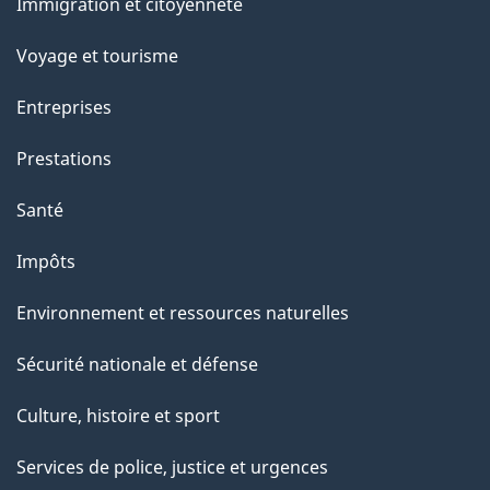
c
Immigration et citoyenneté
sujets
e
Voyage et tourisme
t
t
Entreprises
e
Prestations
p
a
Santé
g
Impôts
e
Environnement et ressources naturelles
Sécurité nationale et défense
Culture, histoire et sport
Services de police, justice et urgences