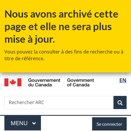
Passer
Passer
Passer
Nous avons archivé cette
au
à
à
contenu
«
la
page et elle ne sera plus
principal
Au
version
sujet
HTML
mise à jour.
du
simplifiée
gouvernement
Vous pouvez la consulter à des fins de recherche ou à
»
titre de référence.
/
Sélec
EN
Government
de
of
Canada
Recherche
Rechercher
Rec
la
ARC
langu
Menu
Se
MENU
PRINCIPAL
Se connecter