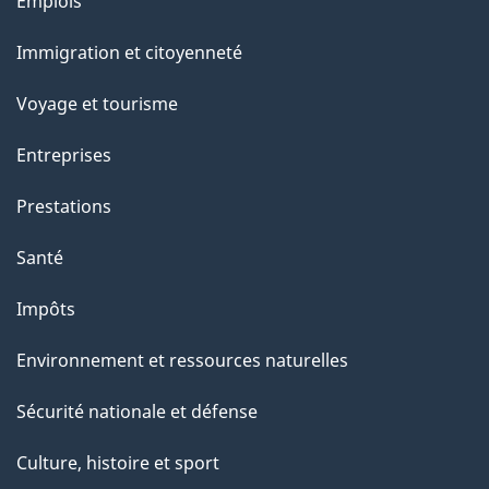
Thèmes
Emplois
r
et
c
Immigration et citoyenneté
sujets
e
Voyage et tourisme
t
t
Entreprises
e
Prestations
p
a
Santé
g
Impôts
e
Environnement et ressources naturelles
Sécurité nationale et défense
Culture, histoire et sport