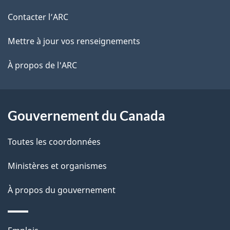
r
d
de
e
Contacter l’ARC
e
r
ce
Mettre à jour vos renseignements
l
é
site
t
À propos de l'ARC
a
r
p
o
a
a
Gouvernement du Canada
c
g
Toutes les coordonnées
t
e
i
Ministères et organismes
o
À propos du gouvernement
n
s
u