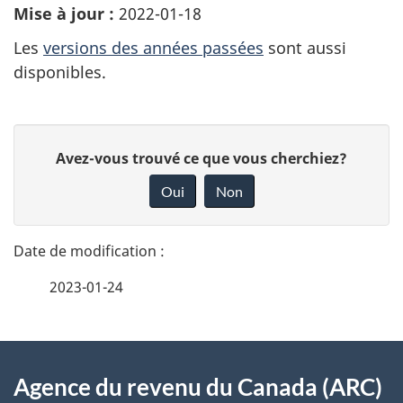
Mise à jour :
2022-01-18
Les
versions des années passées
sont aussi
disponibles.
D
D
Avez-vous trouvé ce que vous cherchiez?
é
o
Oui
Non
n
t
n
a
e
2023-01-24
i
z
v
l
o
À
s
t
Agence du revenu du Canada (ARC)
propos