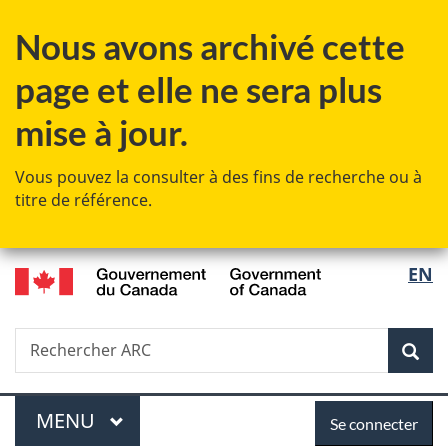
Passer
Passer
Passer
Nous avons archivé cette
au
à
à
contenu
«
la
page et elle ne sera plus
principal
Au
version
sujet
HTML
mise à jour.
du
simplifiée
gouvernement
Vous pouvez la consulter à des fins de recherche ou à
»
titre de référence.
/
Sélec
EN
Government
de
of
Canada
Recherche
Rechercher
Rec
la
ARC
langu
Menu
Se
MENU
PRINCIPAL
Se connecter