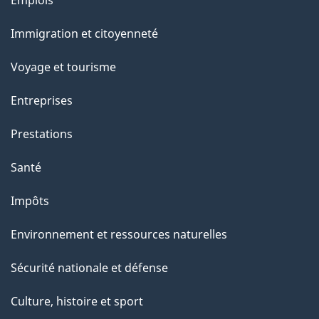
Emplois
r
et
c
Immigration et citoyenneté
sujets
e
Voyage et tourisme
t
t
Entreprises
e
Prestations
p
a
Santé
g
Impôts
e
Environnement et ressources naturelles
Sécurité nationale et défense
Culture, histoire et sport