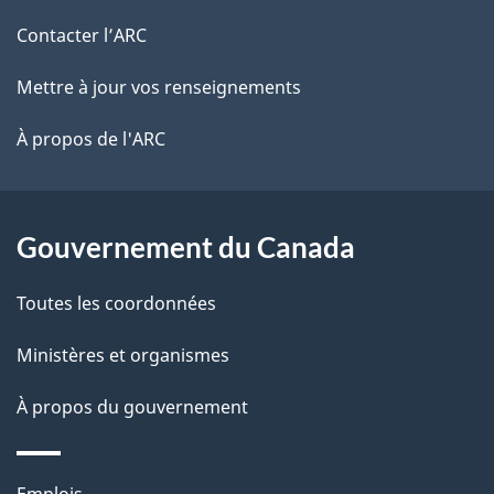
r
d
de
e
Contacter l’ARC
e
r
ce
Mettre à jour vos renseignements
l
é
site
t
À propos de l'ARC
a
r
p
o
a
a
Gouvernement du Canada
c
g
Toutes les coordonnées
t
e
i
Ministères et organismes
o
À propos du gouvernement
n
s
u
Thèmes