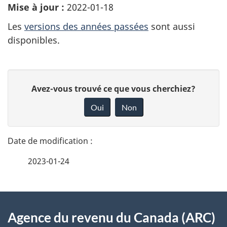
Mise à jour :
2022-01-18
Les
versions des années passées
sont aussi
disponibles.
D
D
Avez-vous trouvé ce que vous cherchiez?
é
o
Oui
Non
n
t
n
a
e
2023-01-24
i
z
v
l
o
À
s
t
Agence du revenu du Canada (ARC)
propos