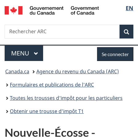
/
Sélec
EN
Passer
Passer
Passer
Government
au
à
à
de
of
contenu
«
la
Canada
Recherche
Rechercher
principal
Au
version
Rec
la
ARC
sujet
HTML
du
simplifiée
langu
Menu
Se
gouvernement
MENU
PRINCIPAL
Se connecter
»
connecter
Vous
Canada.ca
Agence du revenu du Canada (ARC)
êtes
Formulaires et publications de l'ARC
ici :
Toutes les trousses d'impôt pour les particuliers
Obtenir une trousse d’impôt T1
Nouvelle-Écosse -