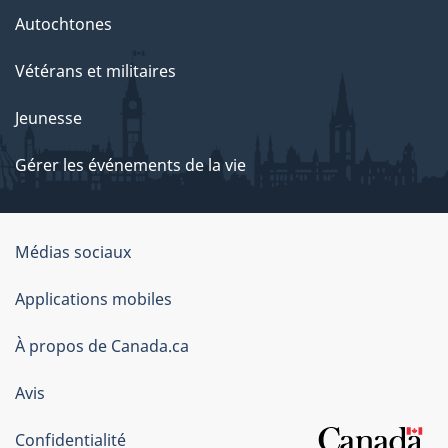
Autochtones
Vétérans et militaires
Jeunesse
Gérer les événements de la vie
Organisation
Médias sociaux
du
Applications mobiles
gouvernement
du
À propos de Canada.ca
Canada
Avis
Confidentialité