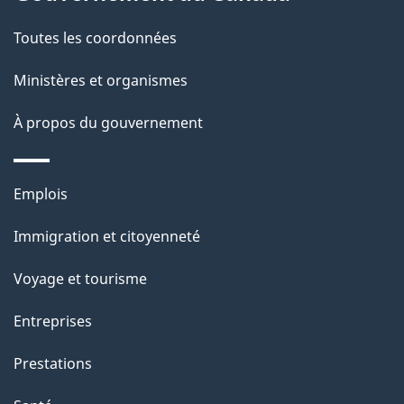
c
g
Toutes les coordonnées
t
e
i
Ministères et organismes
o
À propos du gouvernement
n
s
u
Thèmes
Emplois
r
et
c
Immigration et citoyenneté
sujets
e
Voyage et tourisme
t
t
Entreprises
e
Prestations
p