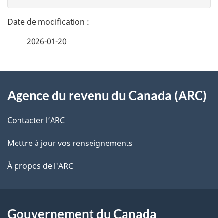
n
t
n
a
e
2026-01-20
i
z
v
l
o
À
s
t
Agence du revenu du Canada (ARC)
propos
r
d
de
e
Contacter l’ARC
e
r
ce
Mettre à jour vos renseignements
l
é
site
t
À propos de l'ARC
a
r
p
o
a
a
Gouvernement du Canada