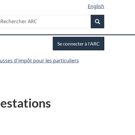
English
Recherche
echercher
Recherche
RC
Se
Se connecter à l'ARC
connecter
ousses d'impôt pour les particuliers
restations