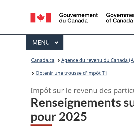
Sélection
de
la
Menu
MENU
PRINCIPAL
langue
Vous
Canada.ca
Agence du revenu du Canada (A
êtes
Obtenir une trousse d’impôt T1
ici :
Impôt sur le revenu des partic
Renseignements sur 
pour 2025