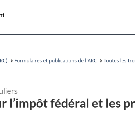
Passer
Passer
Passer
au
à
à
/
R
contenu
«
la
Government
A
principal
Au
version
of
sujet
HTML
Canada
du
simplifiée
gouvernement
»
RC)
Formulaires et publications de l'ARC
Toutes les tr
uliers
l’impôt fédéral et les p