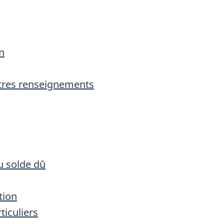
n
autres renseignements
 solde dû
tion
ticuliers