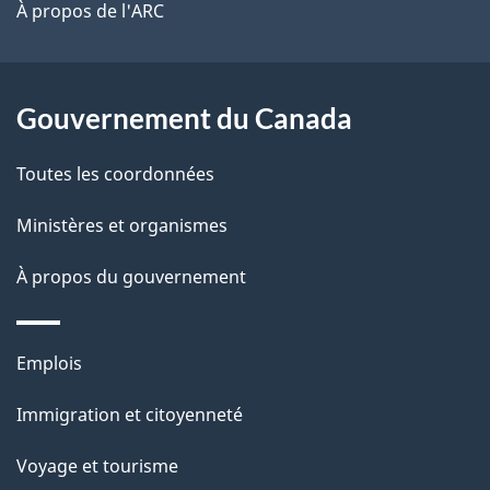
site
t
À propos de l'ARC
a
r
p
o
a
a
Gouvernement du Canada
c
g
Toutes les coordonnées
t
e
i
Ministères et organismes
o
À propos du gouvernement
n
s
u
Thèmes
Emplois
r
et
c
Immigration et citoyenneté
sujets
e
Voyage et tourisme
t