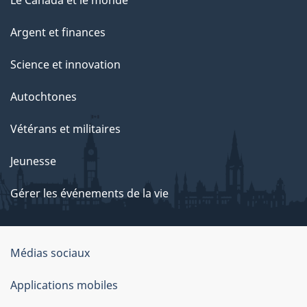
Le Canada et le monde
Argent et finances
Science et innovation
Autochtones
Vétérans et militaires
Jeunesse
Gérer les événements de la vie
Organisation
Médias sociaux
du
Applications mobiles
gouvernement