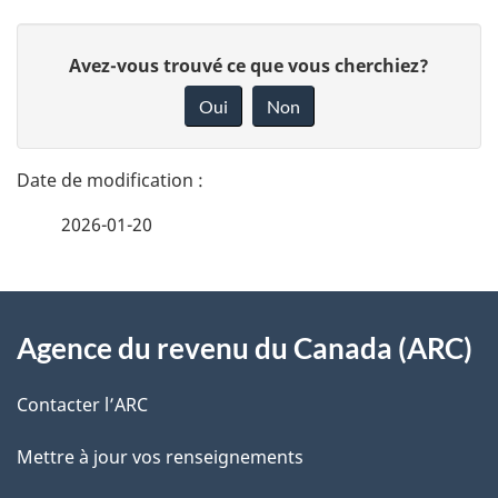
D
D
Avez-vous trouvé ce que vous cherchiez?
é
o
Oui
Non
n
t
n
a
e
2026-01-20
i
z
v
l
o
À
s
t
Agence du revenu du Canada (ARC)
propos
r
d
de
e
Contacter l’ARC
e
r
ce
Mettre à jour vos renseignements
l
é