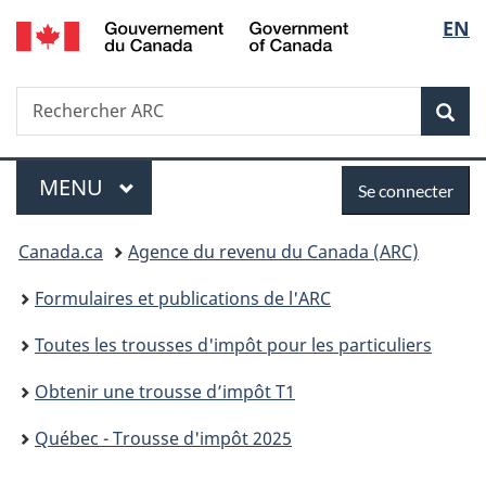
/
Sélec
EN
Passer
Passer
Passer
Government
au
à
à
de
of
contenu
«
la
Canada
Recherche
Rechercher
principal
Au
version
Rec
la
ARC
sujet
HTML
du
simplifiée
langu
Menu
Se
gouvernement
MENU
PRINCIPAL
Se connecter
»
connecter
Vous
Canada.ca
Agence du revenu du Canada (ARC)
êtes
Formulaires et publications de l'ARC
ici :
Toutes les trousses d'impôt pour les particuliers
Obtenir une trousse d’impôt T1
Québec - Trousse d'impôt 2025