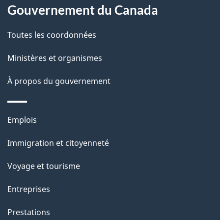
a
a
Gouvernement du Canada
c
g
Toutes les coordonnées
t
e
i
Ministères et organismes
o
À propos du gouvernement
n
s
u
Thèmes
Emplois
r
et
c
Immigration et citoyenneté
sujets
e
Voyage et tourisme
t
t
Entreprises
e
Prestations