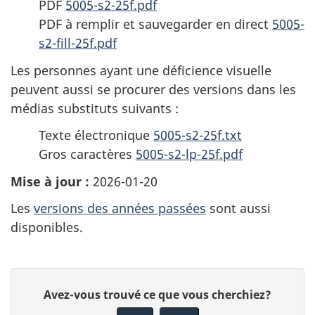
PDF
5005-s2-25f.pdf
PDF à remplir et sauvegarder en direct
5005-
s2-fill-25f.pdf
Les personnes ayant une déficience visuelle
peuvent aussi se procurer des versions dans les
médias substituts suivants :
Texte électronique
5005-s2-25f.txt
Gros caractères
5005-s2-lp-25f.pdf
Mise à jour :
2026-01-20
Les
versions des années passées
sont aussi
disponibles.
D
D
Avez-vous trouvé ce que vous cherchiez?
é
o