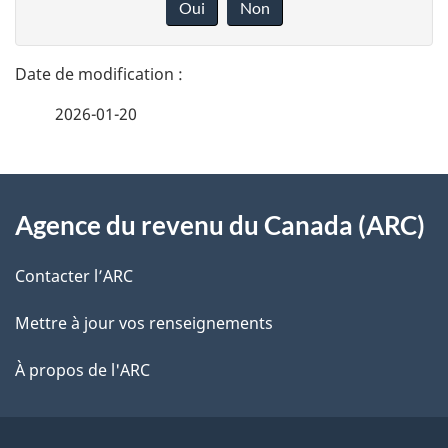
Oui
Non
n
t
n
a
e
2026-01-20
i
z
v
l
o
À
s
t
Agence du revenu du Canada (ARC)
propos
r
d
de
e
Contacter l’ARC
e
r
ce
Mettre à jour vos renseignements
l
é
site
t
À propos de l'ARC
a
r
p
o