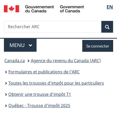
/
Sélec
EN
Passer
Passer
Passer
Government
au
à
à
de
of
contenu
«
la
Canada
Recherche
Rechercher
principal
Au
version
Rec
la
ARC
sujet
HTML
du
simplifiée
langu
Menu
Se
gouvernement
MENU
PRINCIPAL
Se connecter
»
connecter
Vous
Canada.ca
Agence du revenu du Canada (ARC)
êtes
Formulaires et publications de l'ARC
ici :
Toutes les trousses d'impôt pour les particuliers
Obtenir une trousse d’impôt T1
Québec - Trousse d'impôt 2025