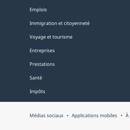
a
r
Thèmes
Emplois
o
g
et
Immigration et citoyenneté
a
e
sujets
c
Voyage et tourisme
t
Entreprises
i
Prestations
o
Santé
n
Impôts
s
u
Médias sociaux
Applications mobiles
À
Organisation
r
du
c