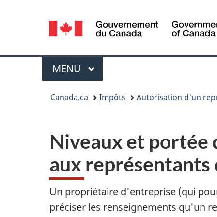
Sélection
de
la
Menu
MENU
PRINCIPAL
langue
Vous
Canada.ca
Impôts
Autorisation d'un rep
êtes
ici :
Niveaux et portée 
aux représentants 
Un propriétaire d'entreprise (qui pou
préciser les renseignements qu'un repr