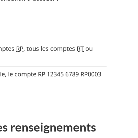
omptes
RP
, tous les comptes
RT
ou
le, le compte
RP
12345 6789 RP0003
 les renseignements