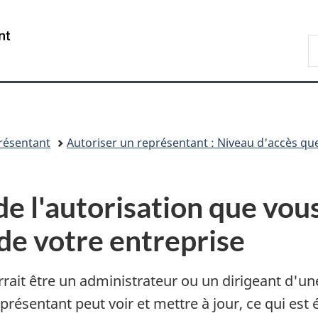
Passer
Passer
Passer
au
à
à
/
R
contenu
«
la
Government
A
principal
Au
version
of
sujet
HTML
Canada
du
simplifiée
gouvernement
»
résentant
Autoriser un représentant : Niveau d'accès q
de l'autorisation que vo
de votre entreprise
rrait être un administrateur ou un dirigeant d'un
ésentant peut voir et mettre à jour, ce qui est ét