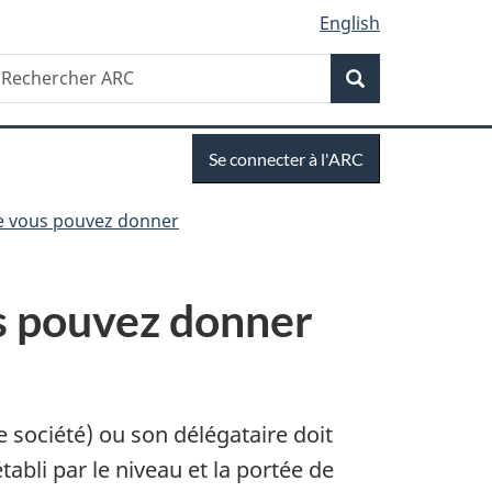
English
Recherche
echercher
Recherche
RC
Se
Se connecter à l'ARC
connecter
ue vous pouvez donner
us pouvez donner
e société) ou son délégataire doit
abli par le niveau et la portée de