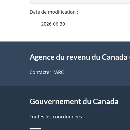
n
a
e
i
2026-06-30
z
l
v
À
s
o
Agence du revenu du Canada 
propos
d
t
de
Contacter l’ARC
r
e
ce
e
l
r
site
Gouvernement du Canada
a
é
Toutes les coordonnées
p
t