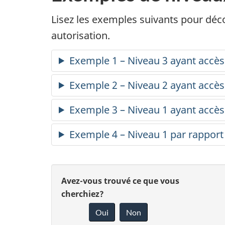
Lisez les exemples suivants pour déco
autorisation.
Exemple 1 – Niveau 3 ayant accè
Exemple 2 – Niveau 2 ayant accè
Exemple 3 – Niveau 1 ayant accè
Exemple 4 – Niveau 1 par rapport
D
D
Avez-vous trouvé ce que vous
é
cherchiez?
o
Oui
Non
t
n