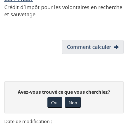
Crédit d’impôt pour les volontaires en recherche
et sauvetage
D
Next:
Comment calculer
o
c
u
D
D
Avez-vous trouvé ce que vous cherchiez?
m
é
o
Oui
Non
e
n
t
n
n
a
e