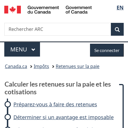
/
Sélec
EN
Passer
Passer
Passer
Passer
Government
au
à
à
à
de
of
contenu
:
«
la
Canada
Recherche
Rechercher
principal
Calculer
Au
version
Rec
la
ARC
les
sujet
HTML
retenues
du
simplifiée
langu
Menu
Se
sur
gouvernement
MENU
PRINCIPAL
Se connecter
la
»
connecter
Vous
paie
Canada.ca
Impôts
Retenues sur la paie
et
êtes
les
cotisations
Calculer les retenues sur la paie et les
ici :
cotisations
Préparez-vous à faire des retenues
Déterminer si un avantage est imposable