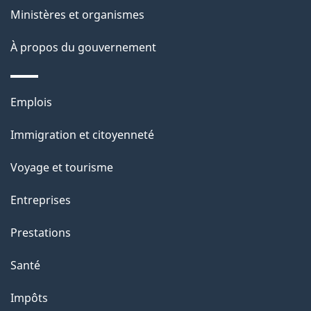
e
i
Ministères et organismes
o
À propos du gouvernement
n
s
u
Thèmes
Emplois
r
et
c
Immigration et citoyenneté
sujets
e
Voyage et tourisme
t
t
Entreprises
e
Prestations
p
a
Santé
g
Impôts
e