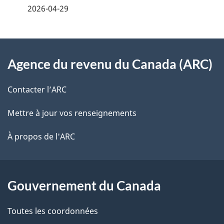
t
2026-04-29
i
z
n
v
l
o
À
a
s
t
Agence du revenu du Canada (ARC)
propos
v
r
d
de
i
e
Contacter l’ARC
e
r
ce
g
Mettre à jour vos renseignements
l
é
site
a
t
À propos de l'ARC
a
r
t
p
o
i
a
a
Gouvernement du Canada
o
c
g
Toutes les coordonnées
t
n