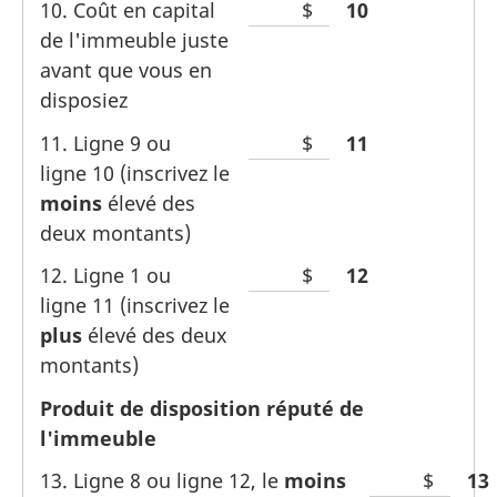
10. Coût en capital
Espace
$
Line
10
de l'immeuble juste
vide
avant que vous en
pour
disposiez
le
montant
11. Ligne 9 ou
Espace
$
Line
11
ligne 10 (inscrivez le
vide
moins
élevé des
pour
deux montants)
le
montant
12. Ligne 1 ou
Espace
$
Line
12
ligne 11 (inscrivez le
vide
plus
élevé des deux
pour
montants)
le
montant
Produit de disposition réputé de
l'immeuble
13. Ligne 8 ou ligne 12, le
moins
Espace
$
Lin
13