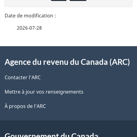
n
t
n
a
e
2026-07-28
i
z
v
l
o
À
s
t
Agence du revenu du Canada (ARC)
propos
r
d
de
e
Contacter l’ARC
e
r
ce
Mettre à jour vos renseignements
l
é
site
t
À propos de l'ARC
a
r
p
o
a
a
Gouvernement du Canada