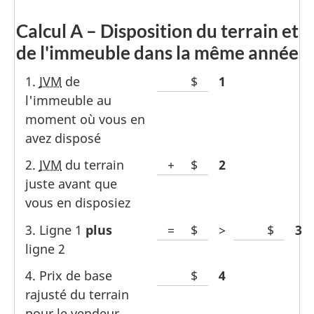
Calcul A – Disposition du terrain et
de l'immeuble dans la même année
1.
JVM
de
Espace
$
Line
1
l'immeuble au
vide
moment où vous en
pour
avez disposé
le
montant
2.
JVM
du terrain
+
Espace
$
Line
2
juste avant que
pour
vous en disposiez
le
montant
3. Ligne 1
plus
=
Espace
$
>
Espace
$
Lin
3
dollar
ligne 2
pour
vide
le
pour
4. Prix de base
Espace
$
Line
4
montant
le
rajusté du terrain
vide
dollar
montant
pour le vendeur
pour