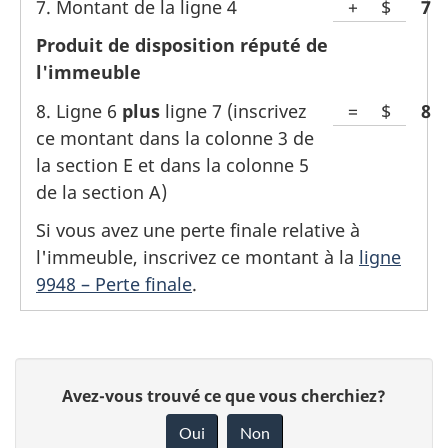
7. Montant de la ligne 4
+
Espace
$
Lin
7
dollar
le
montan
pour
Produit de disposition réputé de
montant
dollar
le
l'immeuble
montan
8. Ligne 6
plus
ligne 7 (inscrivez
=
Espace
$
Lin
8
dollar
ce montant dans la colonne 3 de
pour
la section E et dans la colonne 5
le
de la section A)
montan
dollar
Si vous avez une perte finale relative à
l'immeuble, inscrivez ce montant à la
ligne
9948 – Perte finale
.
D
D
Avez-vous trouvé ce que vous cherchiez?
é
o
Oui
Non