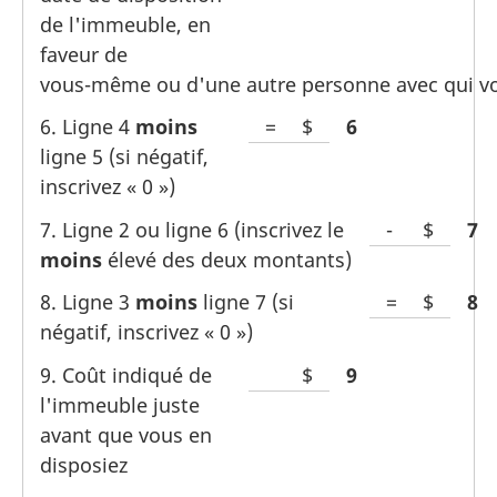
de l'immeuble, en
faveur de
vous-même
ou d'une autre personne avec qui v
6. Ligne 4
moins
=
Espace
$
Line
6
ligne 5 (si négatif,
pour
inscrivez « 0 »)
le
montant
7. Ligne 2 ou ligne 6 (inscrivez le
-
Espace
$
Lin
7
dollar
moins
élevé des deux montants)
pour
le
8. Ligne 3
moins
ligne 7 (si
=
Espace
$
Lin
8
montan
négatif, inscrivez « 0 »)
pour
dollar
le
9. Coût indiqué de
Espace
$
Line
9
montan
l'immeuble juste
vide
dollar
avant que vous en
pour
disposiez
le
montant