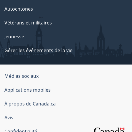
Autochtones
Vétérans et militaires
Jeunesse
Gérer les événements de la vie
Organisation
Médias sociaux
du
Applications mobiles
gouvernement
du
À propos de Canada.ca
Canada
Avis
Confidentialité