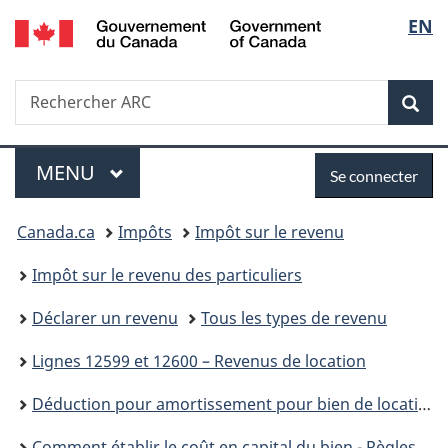
/
Sélec
EN
Passer
Passer
Passer
Government
au
à
à
de
of
contenu
«
la
Canada
Recherche
Rechercher
principal
Au
version
Rec
la
ARC
sujet
HTML
du
simplifiée
langu
Menu
Se
gouvernement
MENU
PRINCIPAL
Se connecter
»
connecter
Vous
Canada.ca
Impôts
Impôt sur le revenu
êtes
Impôt sur le revenu des particuliers
ici :
Déclarer un revenu
Tous les types de revenu
Lignes 12599 et 12600 – Revenus de location
Déduction pour amortissement pour bien de location
Comment établir le coût en capital du bien - Règles spéciales