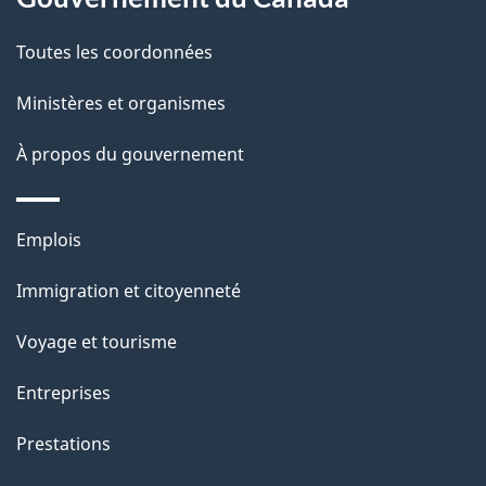
c
g
Toutes les coordonnées
t
e
i
Ministères et organismes
o
À propos du gouvernement
n
s
u
Thèmes
Emplois
r
et
c
Immigration et citoyenneté
sujets
e
Voyage et tourisme
t
t
Entreprises
e
Prestations
p