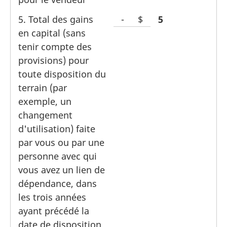
le
5. Total des gains
-
Espace
$
Line
5
montant
en capital (sans
pour
tenir compte des
le
provisions) pour
montant
toute disposition du
dollar
terrain (par
exemple, un
changement
d'utilisation) faite
par vous ou par une
personne avec qui
vous avez un lien de
dépendance, dans
les trois années
ayant précédé la
date de disposition