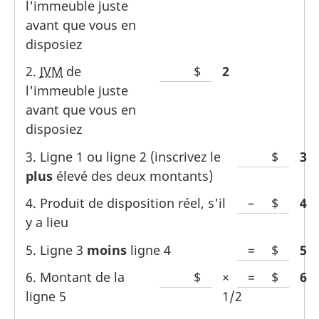
l'immeuble juste
vide
avant que vous en
pour
disposiez
le
montant
2.
JVM
de
Espace
$
Line
2
l'immeuble juste
vide
avant que vous en
pour
disposiez
le
montant
3. Ligne 1 ou ligne 2 (inscrivez le
Espace
$
Lin
3
plus
élevé des deux montants)
vide
pour
4. Produit de disposition réel, s'il
–
Espace
$
Lin
4
le
y a lieu
pour
montant
le
5. Ligne 3
moins
ligne 4
=
Espace
$
Lin
5
montan
pour
6. Montant de la
Espace
$
×
=
Espace
$
Lin
6
dollar
le
ligne 5
vide
1/2
pour
montan
pour
le