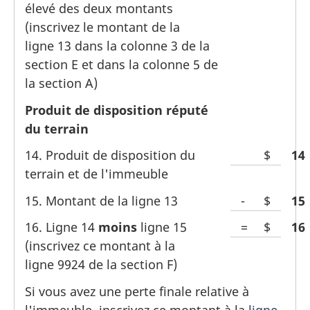
élevé des deux montants
vide
(inscrivez le montant de la
pour
ligne 13 dans la colonne 3 de la
le
section E et dans la colonne 5 de
montant
la section A)
Produit de disposition réputé
du terrain
14. Produit de disposition du
Espace
$
Lin
14
terrain et de l'immeuble
vide
pour
15. Montant de la ligne 13
-
Espace
$
Lin
15
le
pour
16. Ligne 14
moins
ligne 15
=
Espace
$
Lin
16
montant
le
(inscrivez ce montant à la
pour
montan
ligne 9924 de la section F)
le
dollar
montan
Si vous avez une perte finale relative à
dollar
l'immeuble, inscrivez ce montant à la
ligne