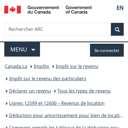
/
Sélec
EN
Passer
Passer
Passer
Government
au
à
à
de
of
contenu
«
la
Canada
Recherche
Rechercher
principal
Au
version
Rec
la
ARC
sujet
HTML
du
simplifiée
langu
Menu
Se
gouvernement
MENU
PRINCIPAL
Se connecter
»
connecter
Vous
Canada.ca
Impôts
Impôt sur le revenu
êtes
Impôt sur le revenu des particuliers
ici :
Déclarer un revenu
Tous les types de revenu
Lignes 12599 et 12600 – Revenus de location
Déduction pour amortissement pour bien de location
Comment remplir les tableaux de la déduction pour amortissement (DPA)