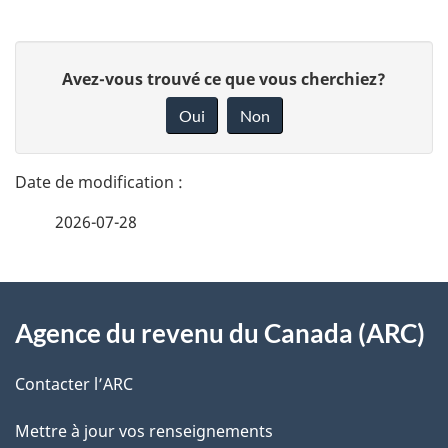
D
D
Avez-vous trouvé ce que vous cherchiez?
é
o
Oui
Non
n
t
n
a
e
2026-07-28
i
z
v
l
o
À
s
t
Agence du revenu du Canada (ARC)
propos
r
d
de
e
Contacter l’ARC
e
r
ce
Mettre à jour vos renseignements