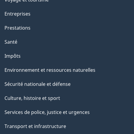
t
t
Entreprises
e
Prestations
p
a
Santé
g
Impôts
e
Environnement et ressources naturelles
Sécurité nationale et défense
Culture, histoire et sport
Services de police, justice et urgences
Transport et infrastructure