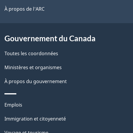
l
é
site
t
À propos de l'ARC
a
r
p
o
a
a
Gouvernement du Canada
c
g
Toutes les coordonnées
t
e
i
Ministères et organismes
o
À propos du gouvernement
n
s
u
Thèmes
Emplois
r
et
c
Immigration et citoyenneté
sujets
e
Voyage et tourisme