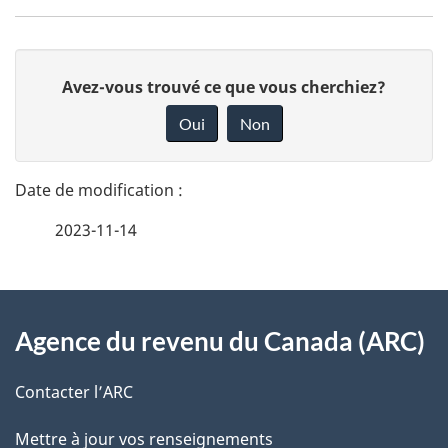
D
D
Avez-vous trouvé ce que vous cherchiez?
é
o
Oui
Non
n
t
n
a
e
2023-11-14
i
z
v
l
o
À
s
t
Agence du revenu du Canada (ARC)
propos
r
d
de
e
Contacter l’ARC
e
r
ce
Mettre à jour vos renseignements