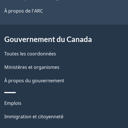
l
é
site
t
À propos de l'ARC
a
r
p
o
a
a
Gouvernement du Canada
c
g
Toutes les coordonnées
t
e
i
Ministères et organismes
o
À propos du gouvernement
n
s
u
Thèmes
Emplois
r
et
c
Immigration et citoyenneté
sujets
e