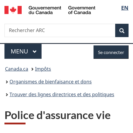
/
Sélec
EN
Passer
Passer
Passer
Government
au
à
à
de
of
contenu
«
la
Canada
Recherche
Rechercher
principal
Au
version
Rec
la
ARC
sujet
HTML
du
simplifiée
langu
Menu
Se
gouvernement
MENU
PRINCIPAL
Se connecter
»
connecter
Vous
Canada.ca
Impôts
êtes
Organismes de bienfaisance et dons
ici :
Trouver des lignes directrices et des politiques
Police d'assurance vie