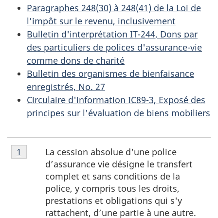
Paragraphes 248(30) à 248(41) de la Loi de
l’impôt sur le revenu, inclusivement
Bulletin d'interprétation IT-244, Dons par
des particuliers de polices d'assurance-vie
comme dons de charité
Bulletin des organismes de bienfaisance
enregistrés, No. 27
Circulaire d'information IC89-3, Exposé des
principes sur l'évaluation de biens mobiliers
Notes
La cession absolue d'une police
Retour à la référence de la note de bas de page
1
de
d’assurance vie désigne le transfert
bas
complet et sans conditions de la
de
police, y compris tous les droits,
page
prestations et obligations qui s'y
1
rattachent, d’une partie à une autre.