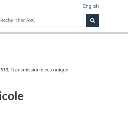
English
Recherche
echercher
Recherche
RC
T619, Transmission électronique
icole