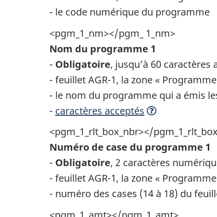
- le code numérique du programme
<pgm_1_nm></pgm_ 1_nm>
Nom du programme 1
-
Obligatoire
, jusqu’à 60 caractère
- feuillet AGR-1, la zone « Programme
- le nom du programme qui a émis le
-
caractères acceptés
<pgm_1_rlt_box_nbr></pgm_1_rlt_bo
Numéro de case du programme 1
-
Obligatoire
, 2 caractères numériq
- feuillet AGR-1, la zone « Programme
- numéro des cases (14 à 18) du feuill
<pgm_1_amt></pgm_1_amt>