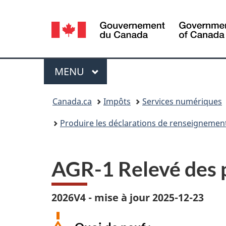
Sélection
de
la
Menu
MENU
PRINCIPAL
langue
Vous
Canada.ca
Impôts
Services numériques
êtes
Produire les déclarations de renseignements
ici :
AGR-1 Relevé des p
2026V4 - mise à jour 2025-12-23