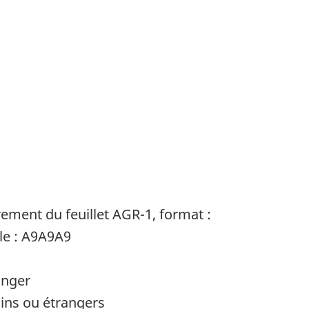
rement du feuillet AGR-1, format :
le : A9A9A9
anger
ains ou étrangers