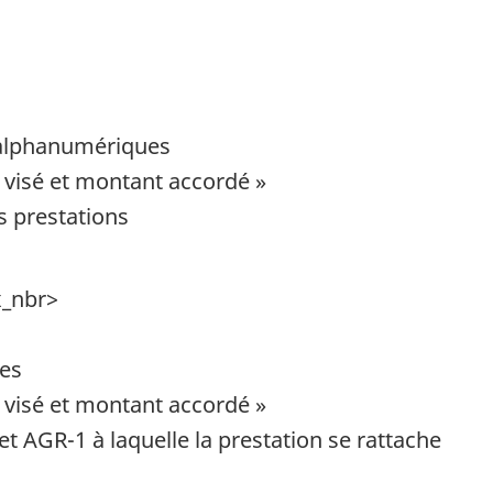
s alphanumériques
 visé et montant accordé »
s prestations
x_nbr>
ues
 visé et montant accordé »
et AGR-1 à laquelle la prestation se rattache