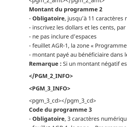
<pgm_2_amt></pgm_2_amt>
Montant du programme 2
-
Obligatoire
, jusqu’à 11 caractères
- inscrivez les dollars et les cents, 
- ne pas inclure d’espaces
- feuillet AGR-1, la zone « Programme
- montant payé au bénéficiaire dans
Remarque :
Si un montant négatif est
</PGM_2_INFO>
<PGM_3_INFO>
<pgm_3_cd></pgm_3_cd>
Code du programme 3
-
Obligatoire
, 3 caractères numériq