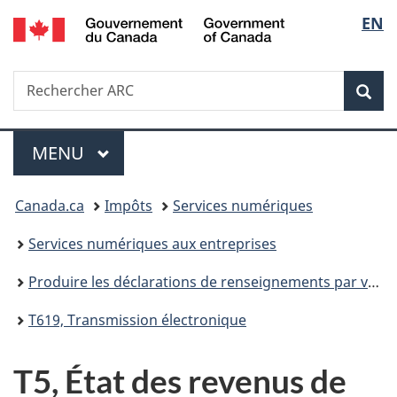
/
Sélec
EN
Passer
Passer
Passer
Government
au
à
à
de
of
contenu
«
la
Canada
Recherche
Rechercher
principal
Au
version
Rec
la
ARC
sujet
HTML
du
simplifiée
langu
Menu
gouvernement
MENU
PRINCIPAL
»
Vous
Canada.ca
Impôts
Services numériques
êtes
Services numériques aux entreprises
ici :
Produire les déclarations de renseignements par voie électronique (feuillets et sommaires fiscaux)
T619, Transmission électronique
T5, État des revenus de