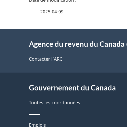
a
e
i
2025-04-09
z
l
v
À
s
o
Agence du revenu du Canada 
propos
d
t
de
Contacter l’ARC
r
e
ce
e
l
r
site
Gouvernement du Canada
a
é
Toutes les coordonnées
p
t
a
r
Thèmes
Emplois