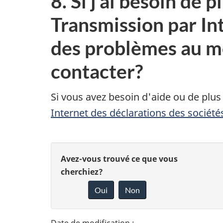
8. Si j'ai besoin de
Transmission par Int
des problèmes au mom
contacter?
Si vous avez besoin d'aide ou de plu
Internet des déclarations des société
D
D
Avez-vous trouvé ce que vous
é
cherchiez?
o
Oui
Non
t
n
n