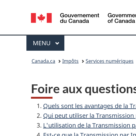
Sélection
de
la
Menu
MENU
PRINCIPAL
langue
Vous
Canada.ca
Impôts
Services numériques
êtes
ici :
Foire aux questio
Quels sont les avantages de la T
Qui peut utiliser la Transmission
L'utilisation de la Transmission p
Est-ce que la Transmission par In