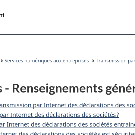
Passer
Passer
Passer
au
à
à
/
R
contenu
«
la
Government
A
principal
Au
version
of
sujet
HTML
Canada
du
simplifiée
gouvernement
»
Services numériques aux entreprises
Transmission par
ns - Renseignements géné
ransmission par Internet des déclarations des so
 par Internet des déclarations des sociétés?
ar Internet des déclarations des sociétés entraîn
ternet des déclarations des sociétés est sécuritai