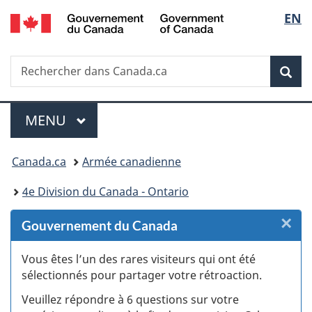
/
Sélec
EN
Passer
Passer
Passer
Passer
Government
au
au
à
à
de
of
Gestionnaire
contenu
«
la
Canada
Recherche
Rechercher
des
principal
Au
version
Rec
la
dans
Invitations
sujet
HTML
Canada.ca
du
simplifiée
langu
Menu
gouvernement
MENU
PRINCIPAL
»
Vous
Canada.ca
Armée canadienne
êtes
4e Division du Canada - Ontario
ici :
×
F
Gouvernement du Canada
:
Vous êtes l’un des rares visiteurs qui ont été
sélectionnés pour partager votre rétroaction.
S
Veuillez répondre à 6 questions sur votre
d