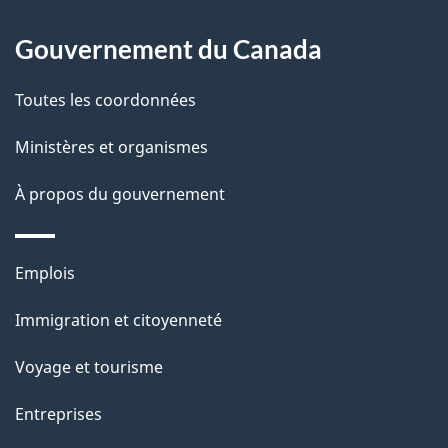
À
a
Gouvernement du Canada
propos
i
de
l
Toutes les coordonnées
ce
s
Ministères et organismes
site
d
À propos du gouvernement
e
l
Thèmes
Emplois
et
a
Immigration et citoyenneté
sujets
p
Voyage et tourisme
a
Entreprises