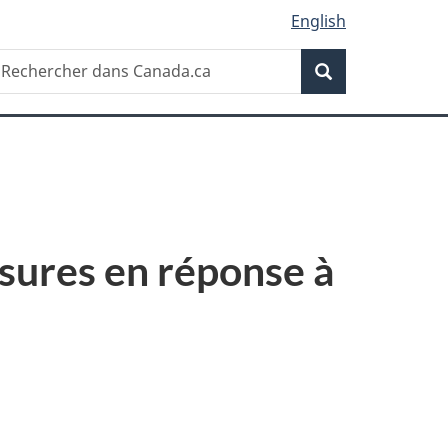
English
Recherche
echercher
Recherche
ans
anada.ca
esures en réponse à