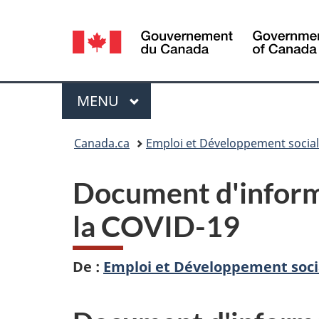
Sélection
de
la
Menu
MENU
PRINCIPAL
langue
Vous
Canada.ca
Emploi et Développement socia
êtes
Document d'inform
ici :
la COVID-19
De :
Emploi et Développement soci