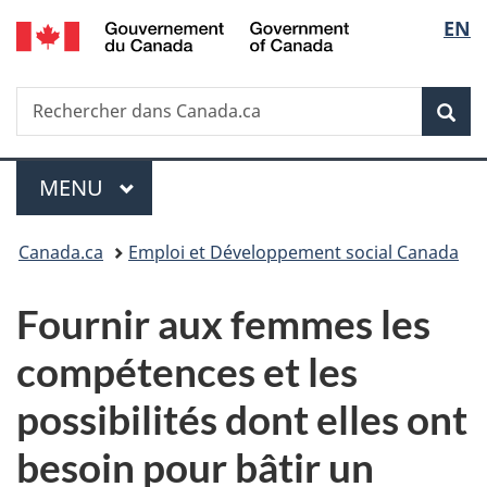
/
Sélec
EN
Passer
Passer
Passer
Government
au
à
à
de
of
contenu
«
la
Canada
Recherche
Rechercher
principal
Au
version
Rec
la
dans
sujet
HTML
Canada.ca
du
simplifiée
langu
Menu
gouvernement
MENU
PRINCIPAL
»
Vous
Canada.ca
Emploi et Développement social Canada
êtes
Fournir aux femmes les
ici :
compétences et les
possibilités dont elles ont
besoin pour bâtir un