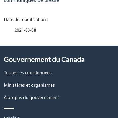
communiqués de presse
D
é
2021-03-08
t
À
a
Gouvernement du Canada
propos
i
de
l
Toutes les coordonnées
ce
s
Ministères et organismes
site
d
À propos du gouvernement
e