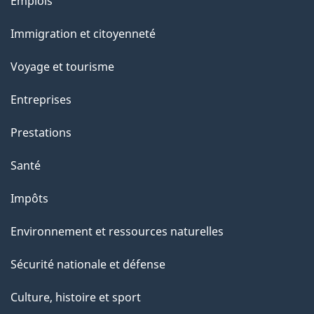
l
Thèmes
Emplois
et
a
Immigration et citoyenneté
sujets
p
Voyage et tourisme
a
Entreprises
g
Prestations
e
Santé
Impôts
Environnement et ressources naturelles
Sécurité nationale et défense
Culture, histoire et sport