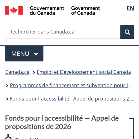
/
Sélec
EN
Passer
Passer
Passer
Passer
Government
au
à
à
à
de
of
contenu
:
«
la
Canada
Recherche
Rechercher
principal
Fonds
Au
version
Rec
la
dans
pour
sujet
HTML
Canada.ca
l’accessibilité
du
simplifiée
langu
Menu
—
gouvernement
MENU
PRINCIPAL
Appel
»
Vous
de
Canada.ca
Emploi et Développement social Canada
propositions
êtes
de
Programmes de financement et subvention pour les projets d’emplois, de formation et de développement social
2026
ici :
Fonds pour l’accessibilité - Appel de propositions 2026
Fonds pour l’accessibilité — Appel de
propositions de 2026