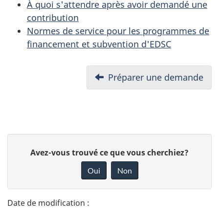
À quoi s'attendre après avoir demandé une
contribution
Normes de service pour les programmes de
financement et subvention d'EDSC
D
Précédent :
Préparer une demande
o
c
u
D
D
Avez-vous trouvé ce que vous cherchiez?
m
é
o
Oui
Non
e
n
t
n
n
a
e