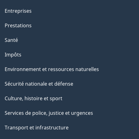
e
i
o
Entreprises
n
Prestations
s
u
Santé
r
Impôts
c
e
Environnement et ressources naturelles
t
Sécurité nationale et défense
t
e
Culture, histoire et sport
p
Services de police, justice et urgences
a
g
Transport et infrastructure
e