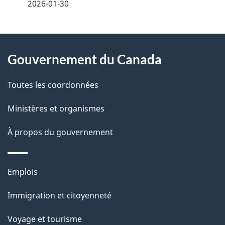
t
2026-01-30
i
z
n
v
l
o
À
a
s
t
Gouvernement du Canada
propos
v
r
d
de
e
Toutes les coordonnées
i
e
r
ce
g
Ministères et organismes
l
é
site
a
t
À propos du gouvernement
a
r
t
p
o
Thèmes
i
Emplois
a
a
et
c
o
Immigration et citoyenneté
g
sujets
t
n
Voyage et tourisme