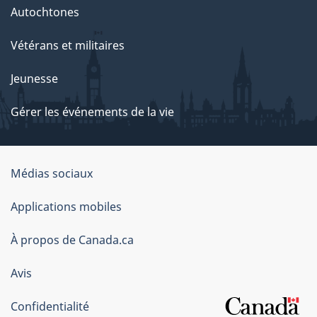
Autochtones
Vétérans et militaires
Jeunesse
Gérer les événements de la vie
Organisation
Médias sociaux
du
Applications mobiles
gouvernement
du
À propos de Canada.ca
Canada
Avis
Confidentialité