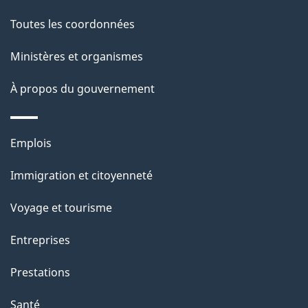
a
Toutes les coordonnées
p
Ministères et organismes
a
À propos du gouvernement
g
e
Thèmes
Emplois
et
Immigration et citoyenneté
sujets
Voyage et tourisme
Entreprises
Prestations
Santé