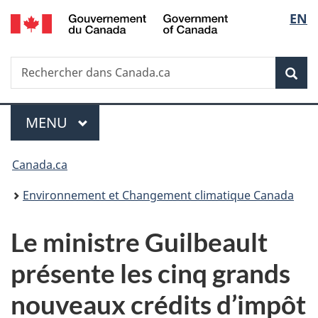
/
Sélec
EN
Passer
Passer
Passer
Government
au
à
à
de
of
contenu
«
la
Canada
Recherche
Rechercher
principal
Au
version
Rec
la
dans
sujet
HTML
Canada.ca
du
simplifiée
langu
Menu
gouvernement
MENU
PRINCIPAL
»
Vous
Canada.ca
êtes
Environnement et Changement climatique Canada
ici :
Le ministre Guilbeault
présente les cinq grands
nouveaux crédits d’impôt