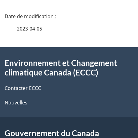
D
é
2023-04-05
t
À
a
Environnement et Changement
propos
i
climatique Canada (ECCC)
de
l
Contacter ECCC
ce
s
Nouvelles
site
d
e
l
Gouvernement du Canada