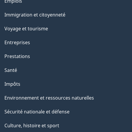
Thèmes
u
Emplois
et
r
Immigration et citoyenneté
sujets
c
e
Voyage et tourisme
t
Entreprises
t
e
Prestations
p
Santé
a
g
Impôts
e
Environnement et ressources naturelles
Sécurité nationale et défense
Culture, histoire et sport