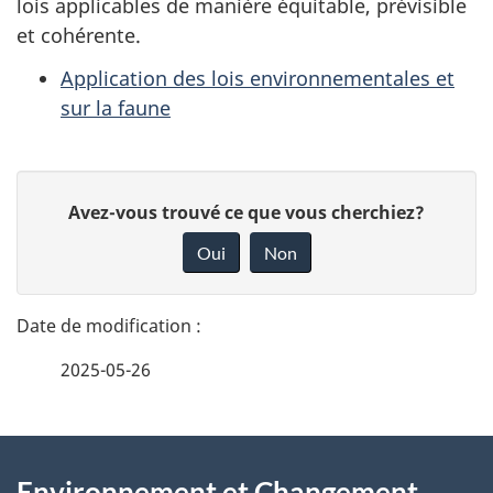
lois applicables de manière équitable, prévisible
et cohérente.
Application des lois environnementales et
sur la faune
D
D
Avez-vous trouvé ce que vous cherchiez?
é
o
Oui
Non
n
t
n
a
e
2025-05-26
i
z
v
l
o
À
s
t
Environnement et Changement