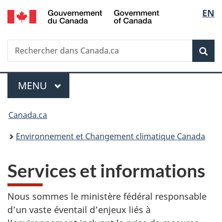
/
Sélec
EN
Passer
Passer
Passer
Government
au
à
à
de
of
contenu
«
la
Canada
Recherche
Rechercher
principal
Au
version
Rec
la
dans
sujet
HTML
Canada.ca
du
simplifiée
langu
Menu
gouvernement
MENU
PRINCIPAL
»
Vous
Canada.ca
êtes
Environnement et Changement climatique Canada
ici :
Services et informations
Nous sommes le ministère fédéral responsable
d’un vaste éventail d’enjeux liés à