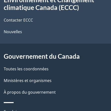
propos
r
d
climatique Canada (ECCC)
de
e
e
r
Contacter ECCC
ce
l
é
Nouvelles
site
t
a
r
p
o
Gouvernement du Canada
a
a
c
g
Toutes les coordonnées
t
e
Ministères et organismes
i
o
À propos du gouvernement
n
s