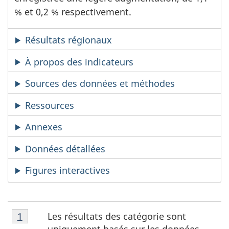
% et 0,2 % respectivement.
Résultats régionaux
À propos des indicateurs
Sources des données et méthodes
Ressources
Annexes
Données détallées
Figures interactives
Notes
Les résultats des catégorie sont
Retour à la référence de la note de bas de page
1
de