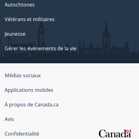
Autochtones
Vétérans et militaires
Jeunesse
Gérer les événements de la vie
Organisation
Médias sociaux
du
Applications mobiles
gouvernement
du
À propos de Canada.ca
Canada
Avis
Confidentialité