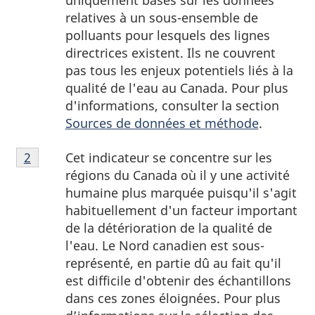
uniquement basés sur les données
bas
relatives à un sous-ensemble de
de
polluants pour lesquels des lignes
page
directrices existent. Ils ne couvrent
1
pas tous les enjeux potentiels liés à la
qualité de l'eau au Canada. Pour plus
d'informations, consulter la section
Sources de données et méthode
.
Notes
Cet indicateur se concentre sur les
Retour à la référence de la note de bas de page
2
de
régions du Canada où il y une activité
bas
humaine plus marquée puisqu'il s'agit
de
habituellement d'un facteur important
page
de la détérioration de la qualité de
2
l'eau. Le Nord canadien est sous-
représenté, en partie dû au fait qu'il
est difficile d'obtenir des échantillons
dans ces zones éloignées. Pour plus