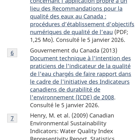
bas
concernant l’application propre à un
de
lieu des Recommandations pour la
page
qualité des eaux au Canada :
5
procédures d’établissement d’objectifs
numériques de qualité de l’eau
(PDF;
1,25 Mo). Consulté le 5 janvier 2026.
Notes
Gouvernement du Canada (2013)
Retour à la référence de la note de bas de page
6
de
Document technique à l'intention des
bas
praticiens de l'indicateur de la qualité
de
de l'eau chargés de faire rapport dans
page
le cadre de l'initiative des Indicateurs
6
canadiens de durabilité de
l'environnement (ICDE) de 2008
.
Consulté le 5 janvier 2026.
Notes
Henry, M. et al. (2009) Canadian
Retour à la référence de la note de bas de page
7
de
Environmental Sustainability
bas
Indicators: Water Quality Index
de
Representivity Report, Statistics