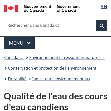
/
Sélec
EN
Passer
Passer
Passer
Government
au
à
à
de
of
contenu
«
la
Canada
Recherche
Rechercher
principal
Au
version
Rec
la
dans
sujet
HTML
Canada.ca
du
simplifiée
langu
Menu
gouvernement
MENU
PRINCIPAL
»
Vous
Canada.ca
Environnement et ressources naturelles
êtes
Conservation et protection de l'environnement
ici :
Durabilité
Indicateurs environnementaux
Qualité de l'eau des cours
d'eau canadiens