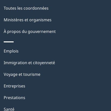
c
g
Toutes les coordonnées
t
e
Ministères et organismes
i
o
À propos du gouvernement
n
s
Thèmes
u
Emplois
et
r
Immigration et citoyenneté
sujets
c
e
Voyage et tourisme
t
Entreprises
t
e
Prestations
p
Santé