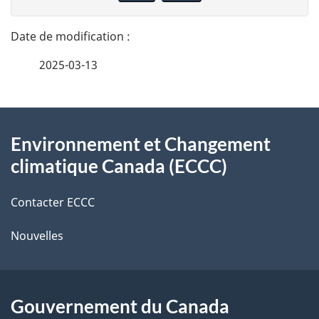
n
t
n
a
e
2025-03-13
i
z
v
l
o
À
s
t
Environnement et Changement
propos
r
d
climatique Canada (ECCC)
de
e
e
r
Contacter ECCC
ce
l
é
Nouvelles
site
t
a
r
p
o
Gouvernement du Canada
a
a