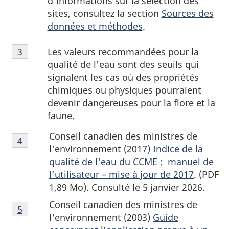
d’informations sur la sélection des
sites, consultez la section
Sources des
données et méthodes
.
Notes
Les valeurs recommandées pour la
Retour à la référence de la note de bas de page
3
de
qualité de l'eau sont des seuils qui
bas
signalent les cas où des propriétés
de
chimiques ou physiques pourraient
page
devenir dangereuses pour la flore et la
3
faune.
Notes
Conseil canadien des ministres de
Retour à la référence de la note de bas de page
4
de
l'environnement (2017)
Indice de la
bas
qualité de l'eau du CCME : manuel de
de
l’utilisateur – mise à jour de 2017
. (PDF
page
1,89 Mo). Consulté le 5 janvier 2026.
4
Notes
Conseil canadien des ministres de
Retour à la référence de la note de bas de page
5
de
l'environnement (2003)
Guide