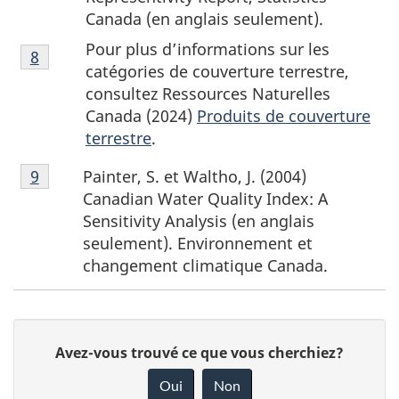
page
Canada (en anglais seulement).
7
Notes
Pour plus d’informations sur les
Retour à la référence de la note de bas de page
8
de
catégories de couverture terrestre,
bas
consultez Ressources Naturelles
de
Canada (2024)
Produits de couverture
page
terrestre
.
8
Notes
Painter, S. et Waltho, J. (2004)
Retour à la référence de la note de bas de page
9
de
Canadian Water Quality Index: A
bas
Sensitivity Analysis (en anglais
de
seulement). Environnement et
page
changement climatique Canada.
9
D
D
Avez-vous trouvé ce que vous cherchiez?
é
o
Oui
Non