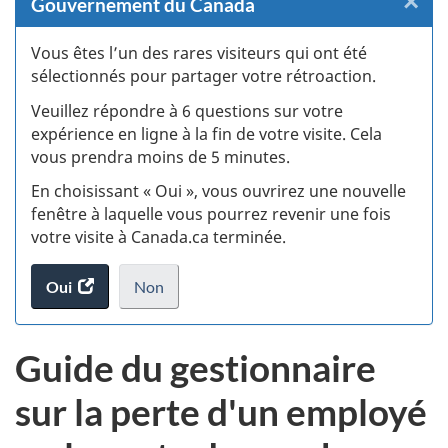
×
F
Gouvernement du Canada
:
Vous êtes l’un des rares visiteurs qui ont été
sélectionnés pour partager votre rétroaction.
S
Veuillez répondre à 6 questions sur votre
d
expérience en ligne à la fin de votre visite. Cela
vous prendra moins de 5 minutes.
si
En choisissant « Oui », vous ouvrirez une nouvelle
w
fenêtre à laquelle vous pourrez revenir une fois
votre visite à Canada.ca terminée.
(t
Oui
accéder
Non
d
au
je
.
sondage.
ne
Guide du gestionnaire
veux
pas
sur la perte d'un employé
participer
au
sondage