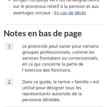
sur le processus relatif à la pension et aux
avantages sociaux :
En cas de décès
Notes en bas de page
Note
Le protocole peut varier pour certains
Retour à la référence de la note en bas de page
1
en
groupes professionnels, comme les
bas
services frontaliers ou correctionnels,
de
en ce qui concerne la perte de
page
l’exercice des fonctions.
1
Note
Dans ce guide, le terme « famille » est
Retour à la référence de la note en bas de page
2
en
utilisé pour désigner tous les
bas
représentants autorisés de la
de
personne décédée.
page