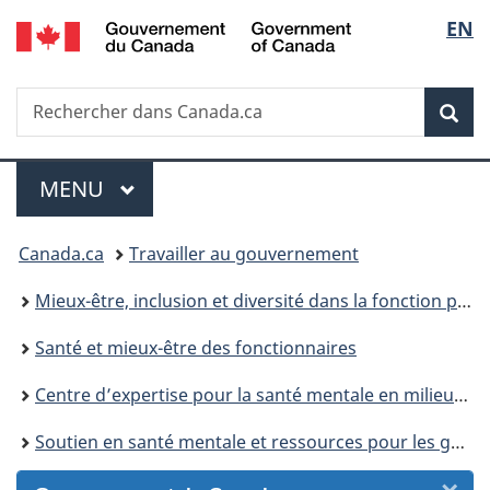
/
Sélec
EN
Passer
Passer
Passer
Passer
Government
au
au
à
à
de
of
Gestionnaire
contenu
«
la
Canada
Recherche
Rechercher
des
principal
Au
version
Rec
la
dans
Invitations
sujet
HTML
Canada.ca
du
simplifiée
langu
Menu
gouvernement
MENU
PRINCIPAL
»
Vous
Canada.ca
Travailler au gouvernement
êtes
Mieux-être, inclusion et diversité dans la fonction publique
ici :
Santé et mieux-être des fonctionnaires
Centre d’expertise pour la santé mentale en milieu de travail
Soutien en santé mentale et ressources pour les gestionnaires