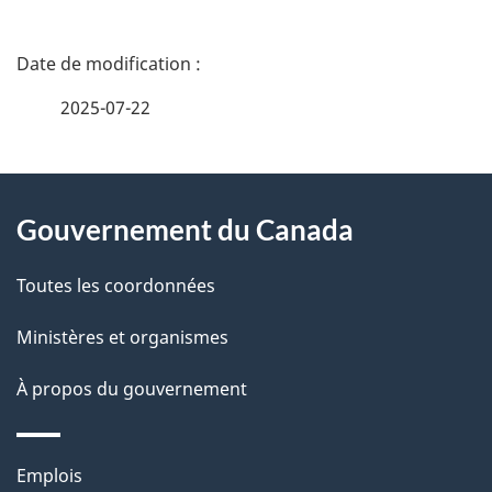
2
D
é
2025-07-22
t
À
a
Gouvernement du Canada
propos
i
de
l
Toutes les coordonnées
ce
s
Ministères et organismes
site
d
À propos du gouvernement
e
l
Thèmes
Emplois