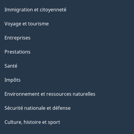
et
a
Immigration et citoyenneté
sujets
p
Voyage et tourisme
a
Entreprises
g
Prestations
e
Santé
Impôts
Environnement et ressources naturelles
Sécurité nationale et défense
Culture, histoire et sport