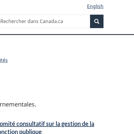
English
Recherche
echercher
Recherche
ans
anada.ca
ités
ernementales.
omité consultatif sur la gestion de la
onction publique