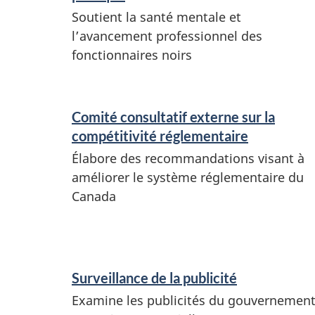
r
Soutient la santé mentale et
é
v
l’avancement professionnel des
s
fonctionnaires noirs
i
c
e
e
t
Comité consultatif externe sur la
s
compétitivité réglementaire
g
e
Élabore des recommandations visant à
améliorer le système réglementaire du
t
r
Canada
r
o
e
u
n
Surveillance de la publicité
s
p
Examine les publicités du gouvernemen
e