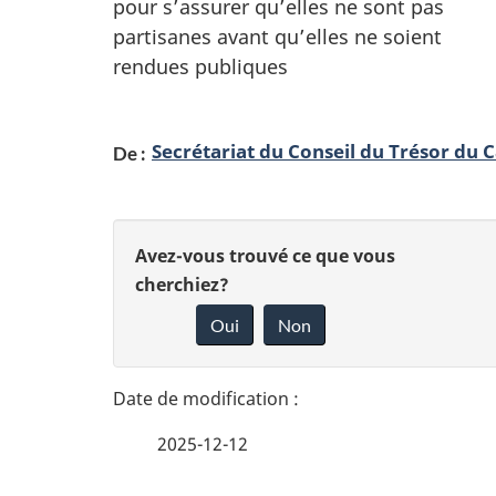
e
pour s’assurer qu’elles ne sont pas
i
partisanes avant qu’elles ne soient
s
g
rendues publiques
n
d
e
Secrétariat du Conseil du Trésor du 
De :
e
m
t
e
D
n
D
Avez-vous trouvé ce que vous
r
é
cherchiez?
t
o
a
Oui
Non
s
t
n
v
n
a
a
e
i
2025-12-12
i
z