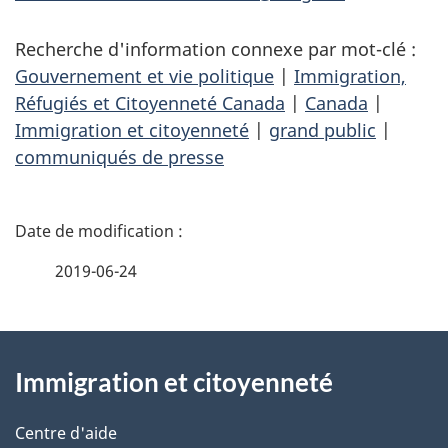
Recherche d'information connexe par mot-clé :
Gouvernement et vie politique
|
Immigration,
Réfugiés et Citoyenneté Canada
|
Canada
|
Immigration et citoyenneté
|
grand public
|
communiqués de presse
D
é
2019-06-24
t
À
a
Immigration et citoyenneté
propos
i
de
l
Centre d'aide