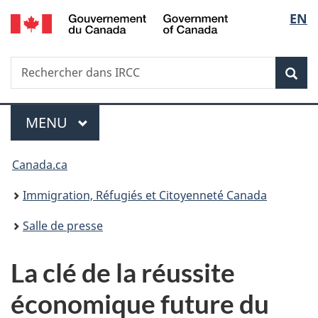
/
Sélec
EN
Passer
Passer
Passer
Government
au
à
à
de
of
contenu
«
la
Canada
Recherche
Rechercher
principal
Au
version
Rec
la
dans
sujet
HTML
IRCC
du
simplifiée
langu
Menu
gouvernement
MENU
PRINCIPAL
»
Vous
Canada.ca
êtes
Immigration, Réfugiés et Citoyenneté Canada
ici :
Salle de presse
La clé de la réussite
économique future du