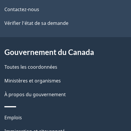
ce
s
Contactez-nous
site
d
Vérifier l’état de sa demande
e
l
Gouvernement du Canada
a
Toutes les coordonnées
p
Ministères et organismes
a
À propos du gouvernement
g
e
Thèmes
Emplois
et