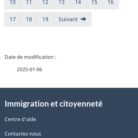
10
11
12
13
14
15
16
17
18
19
Suivant
D
é
2025-01-06
t
À
a
Immigration et citoyenneté
propos
i
de
l
Centre d'aide
ce
s
Contactez-nous