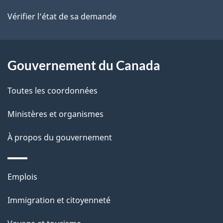
site
d
Vérifier l’état de sa demande
e
l
Gouvernement du Canada
a
Toutes les coordonnées
p
Ministères et organismes
a
À propos du gouvernement
g
e
Thèmes
Emplois
et
Immigration et citoyenneté
sujets