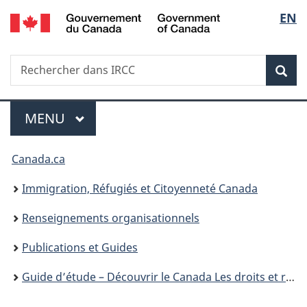
/
Sélec
EN
Passer
Passer
Passer
Government
au
à
à
de
of
contenu
«
la
Canada
Recherche
Rechercher
principal
Au
version
Rec
la
dans
sujet
HTML
IRCC
du
simplifiée
langu
Menu
gouvernement
MENU
PRINCIPAL
»
Vous
Canada.ca
êtes
Immigration, Réfugiés et Citoyenneté Canada
ici :
Renseignements organisationnels
Publications et Guides
Guide d’étude – Découvrir le Canada Les droits et responsabilités liés à la citoyenneté