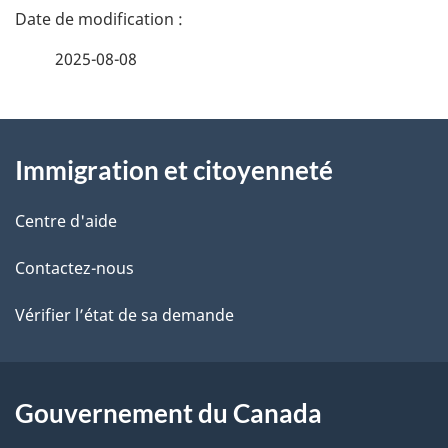
D
é
2025-08-08
t
À
a
Immigration et citoyenneté
propos
i
de
l
Centre d'aide
ce
s
Contactez-nous
site
d
Vérifier l’état de sa demande
e
l
Gouvernement du Canada
a