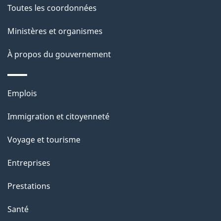
Toutes les coordonnées
p
Ministères et organismes
a
À propos du gouvernement
g
e
Thèmes
Emplois
et
Immigration et citoyenneté
sujets
Voyage et tourisme
Entreprises
Prestations
Santé