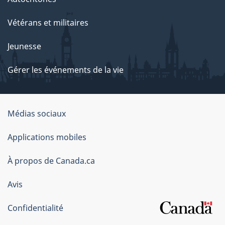
Vétérans et militaires
Jeunesse
Gérer les événements de la vie
Organisation
Médias sociaux
du
Applications mobiles
gouvernement
du
À propos de Canada.ca
Canada
Avis
Confidentialité