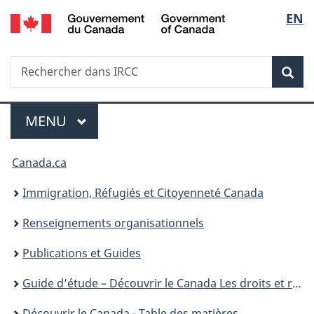
/
Sélec
EN
Passer
Passer
Passer
Government
au
à
à
de
of
contenu
«
la
Canada
Recherche
Rechercher
principal
Au
version
Rec
la
dans
sujet
HTML
IRCC
du
simplifiée
langu
Menu
gouvernement
MENU
PRINCIPAL
»
Vous
Canada.ca
êtes
Immigration, Réfugiés et Citoyenneté Canada
ici :
Renseignements organisationnels
Publications et Guides
Guide d’étude – Découvrir le Canada Les droits et responsabilités liés à la citoyenneté
Découvrir le Canada - Table des matières