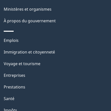
p
Ministères et organismes
a
À propos du gouvernement
g
e
Thèmes
Emplois
et
Immigration et citoyenneté
sujets
Voyage et tourisme
Entreprises
Prestations
Santé
Impôts