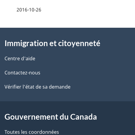
é
2016-10-26
t
À
a
Immigration et citoyenneté
propos
i
de
l
Centre d'aide
ce
s
Contactez-nous
site
d
Vérifier l’état de sa demande
e
l
Gouvernement du Canada
a
Toutes les coordonnées