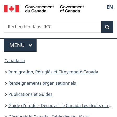
/
Sélec
EN
Passer
Passer
Passer
Government
au
à
à
de
of
contenu
«
la
Canada
Recherche
Rechercher
principal
Au
version
Rec
la
dans
sujet
HTML
IRCC
du
simplifiée
langu
Menu
gouvernement
MENU
PRINCIPAL
»
Vous
Canada.ca
êtes
Immigration, Réfugiés et Citoyenneté Canada
ici :
Renseignements organisationnels
Publications et Guides
Guide d’étude – Découvrir le Canada Les droits et responsabilités liés à la citoyenneté
Découvrir le Canada - Table des matières