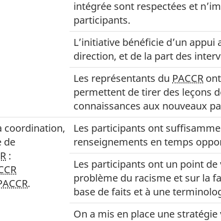
intégrée sont respectées et n’i
participants.
L’initiative bénéficie d’un appui 
direction, et de la part des inte
Les représentants du
PACCR
ont
permettent de tirer des leçons d
connaissances aux nouveaux par
a coordination,
Les participants ont suffisamm
e de
renseignements en temps opport
R
:
Les participants ont un point d
CCR
problème du racisme et sur la fa
PACCR
.
base de faits et à une termino
On a mis en place une stratégie v