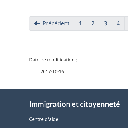
Précédent
1
2
3
4
D
é
2017-10-16
t
À
a
Immigration et citoyenneté
propos
i
de
Centre d'aide
l