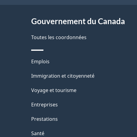
ce
s
site
Gouvernement du Canada
d
e
Toutes les coordonnées
l
Thèmes
Emplois
a
et
Immigration et citoyenneté
p
sujets
Voyage et tourisme
a
Entreprises
g
Prestations
e
Santé