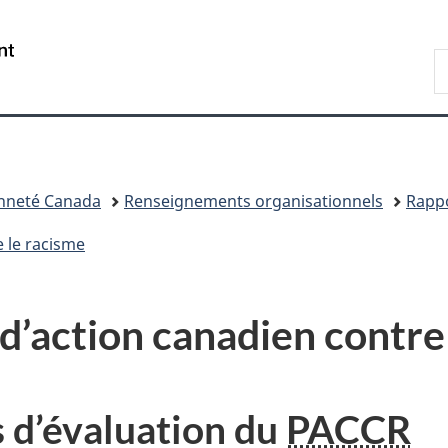
Passer
Passer
Passer
au
à
à
/
R
contenu
«
la
Government
d
principal
Au
version
of
I
sujet
HTML
Canada
du
simplifiée
gouvernement
»
enneté Canada
Renseignements organisationnels
Rappo
e le racisme
d’action canadien contre
 d’évaluation du
PACCR