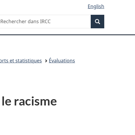
English
Recherche
echercher
Recherche
ans
RCC
rts et statistiques
Évaluations
 le racisme