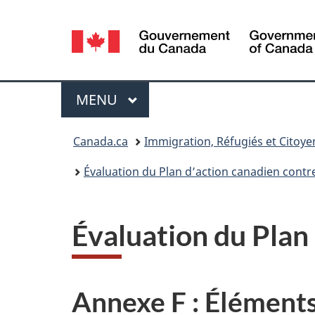
Sélection
de
la
Menu
MENU
PRINCIPAL
langue
Vous
Canada.ca
Immigration, Réfugiés et Citoy
êtes
Évaluation du Plan d’action canadien contr
ici :
Évaluation du Plan 
Annexe F : Éléments