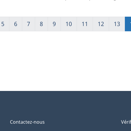
5
6
7
8
9
10
11
12
13
Contactez-nous
Véri