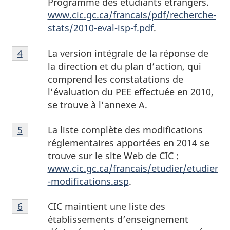
Programme des étudiants étrangers.
de
www.cic.gc.ca/francais/pdf/recherche-
page
stats/2010-eval-isp-f.pdf
.
3
Notes
La version intégrale de la réponse de
Retour à la référence de la note de bas de page
4
de
la direction et du plan d’action, qui
bas
comprend les constatations de
de
l’évaluation du PEE effectuée en 2010,
page
se trouve à l’annexe A.
4
Notes
La liste complète des modifications
Retour à la référence de la note de bas de page
5
de
réglementaires apportées en 2014 se
bas
trouve sur le site Web de CIC :
de
www.cic.gc.ca/francais/etudier/etudier
page
-modifications.asp
.
5
Notes
CIC maintient une liste des
Retour à la référence de la note de bas de page
6
de
établissements d’enseignement
bas