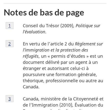
Notes de bas de page
Notes
Conseil du Trésor (2009),
Politique sur
Retour à la référence de la note de bas de page
1
de
l’évaluation
.
bas
Notes
de
En vertu de l’article 2 du
Règlement sur
Retour à la référence de la note de bas de page
2
de
page
l’immigration et la protection des
bas
1
réfugiés
, un « permis d’études » est un
de
document délivré par un agent à un
page
étranger et autorisant celui-ci à
2
poursuivre une formation générale,
théorique, professionnelle ou autre au
Canada.
Notes
Canada, ministère de la Citoyenneté et
Retour à la référence de la note de bas de page
3
de
de l’Immigration (2010), Évaluation du
bas