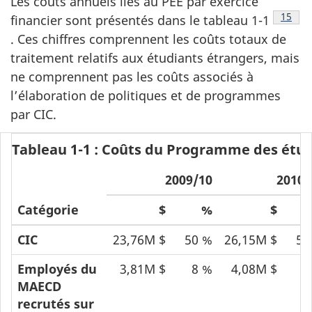
Les coûts annuels liés au PEE par exercice
Note d
15
financier sont présentés dans le tableau 1-1
. Ces chiffres comprennent les coûts totaux de
traitement relatifs aux étudiants étrangers, mais
ne comprennent pas les coûts associés à
l’élaboration de politiques et de programmes
par CIC.
Tableau 1-1 : Coûts du Programme des étudi
2009/10
2010/
Catégorie
$
%
$
CIC
23,76M $
50 %
26,15M $
54
Employés du
3,81M $
8 %
4,08M $
9
MAECD
recrutés sur