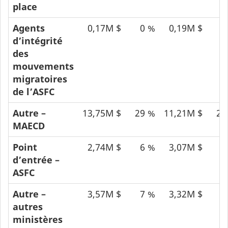
place
Agents
0,17M $
0 %
0,19M $
0
d’intégrité
des
mouvements
migratoires
de l’ASFC
Autre –
13,75M $
29 %
11,21M $
23
MAECD
Point
2,74M $
6 %
3,07M $
6
d’entrée –
ASFC
Autre –
3,57M $
7 %
3,32M $
7
autres
ministères