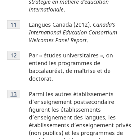
stratégie en matière d’éducation
10
internationale
.
Notes
Langues Canada (2012),
Canada’s
Retour à la référence de la note de bas de page
11
de
International Education Consortium
bas
Welcomes Panel Report
.
de
Notes
page
Par « études universitaires », on
Retour à la référence de la note de bas de page
12
de
11
entend les programmes de
bas
baccalauréat, de maîtrise et de
de
doctorat.
page
Notes
12
Parmi les autres établissements
Retour à la référence de la note de bas de page
13
de
d’enseignement postsecondaire
bas
figurent les établissements
de
d’enseignement des langues, les
page
établissements d’enseignement privés
13
(non publics) et les programmes de