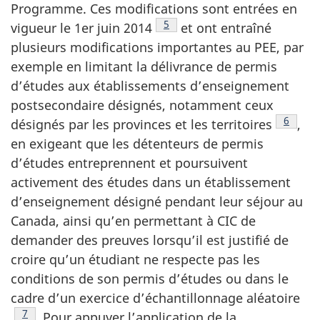
Programme. Ces modifications sont entrées en
Note de bas de page
5
vigueur le 1er juin 2014
et ont entraîné
plusieurs modifications importantes au PEE, par
exemple en limitant la délivrance de permis
d’études aux établissements d’enseignement
postsecondaire désignés, notamment ceux
Note d
6
désignés par les provinces et les territoires
,
en exigeant que les détenteurs de permis
d’études entreprennent et poursuivent
activement des études dans un établissement
d’enseignement désigné pendant leur séjour au
Canada, ainsi qu’en permettant à CIC de
demander des preuves lorsqu’il est justifié de
croire qu’un étudiant ne respecte pas les
conditions de son permis d’études ou dans le
cadre d’un exercice d’échantillonnage aléatoire
Note de bas de page
7
. Pour appuyer l’application de la