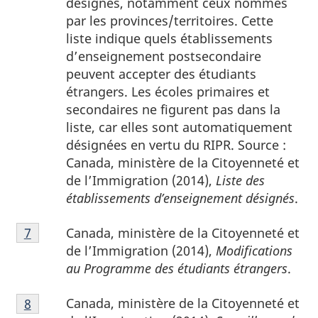
désignés, notamment ceux nommés
de
par les provinces/territoires. Cette
page
liste indique quels établissements
6
d’enseignement postsecondaire
peuvent accepter des étudiants
étrangers. Les écoles primaires et
secondaires ne figurent pas dans la
liste, car elles sont automatiquement
désignées en vertu du RIPR. Source :
Canada, ministère de la Citoyenneté et
de l’Immigration (2014),
Liste des
établissements d’enseignement désignés
.
Notes
Canada, ministère de la Citoyenneté et
Retour à la référence de la note de bas de page
7
de
de l’Immigration (2014),
Modifications
bas
au Programme des étudiants étrangers
.
de
Notes
page
Canada, ministère de la Citoyenneté et
Retour à la référence de la note de bas de page
8
de
7