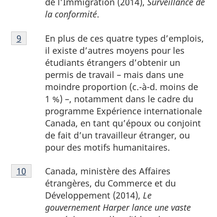
de l’Immigration (2014),
Surveillance de
bas
la conformité
.
de
Notes
page
En plus de ces quatre types d’emplois,
Retour à la référence de la note de bas de page
9
de
8
il existe d’autres moyens pour les
bas
étudiants étrangers d’obtenir un
de
permis de travail – mais dans une
page
moindre proportion (c.-à-d. moins de
9
1 %) –, notamment dans le cadre du
programme Expérience internationale
Canada, en tant qu’époux ou conjoint
de fait d’un travailleur étranger, ou
pour des motifs humanitaires.
Notes
Canada, ministère des Affaires
Retour à la référence de la note de bas de page
10
de
étrangères, du Commerce et du
bas
Développement (2014),
Le
de
gouvernement Harper lance une vaste
page