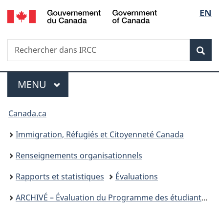
/
Sélec
EN
Passer
Passer
Passer
Government
au
à
à
de
of
contenu
«
la
Canada
Recherche
Rechercher
principal
Au
version
Rec
la
dans
sujet
HTML
IRCC
du
simplifiée
langu
Menu
gouvernement
MENU
PRINCIPAL
»
Vous
Canada.ca
êtes
Immigration, Réfugiés et Citoyenneté Canada
ici :
Renseignements organisationnels
Rapports et statistiques
Évaluations
ARCHIVÉ – Évaluation du Programme des étudiants étrangers