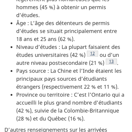
hommes (45 %) à obtenir un permis
d’études.
Âge : L’âge des détenteurs de permis
d’études se situait principalement entre
18 ans et 25 ans (62 %).
Niveau d’études : La plupart faisaient des
Note de bas de page
12
études universitaires (42 %)
ou d’un
Note de ba
13
autre niveau postsecondaire (21 %)
.
Pays source : La Chine et l’Inde étaient les
principaux pays sources d’étudiants
étrangers (respectivement 22 % et 11 %).
Province ou territoire : C’est l’Ontario qui a
accueilli le plus grand nombre d’étudiants
(42 %), suivie de la Colombie-Britannique
(28 %) et du Québec (16 %).
D’autres renseignements sur les arrivées