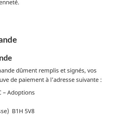
yenneté.
ande
ande
mande dûment remplis et signés, vos
uve de paiement à l’adresse suivante :
C – Adoptions
sse) B1H 5V8