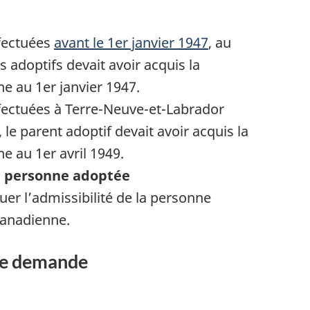
ffectuées
avant le 1er janvier 1947
, au
 adoptifs devait avoir acquis la
r
e au 1er janvier 1947.
fectuées à Terre-Neuve-et-Labrador
, le parent adoptif devait avoir acquis la
e au 1er avril 1949.
t
a personne adoptée
uer l’admissibilité de la personne
r
canadienne.
 de demande