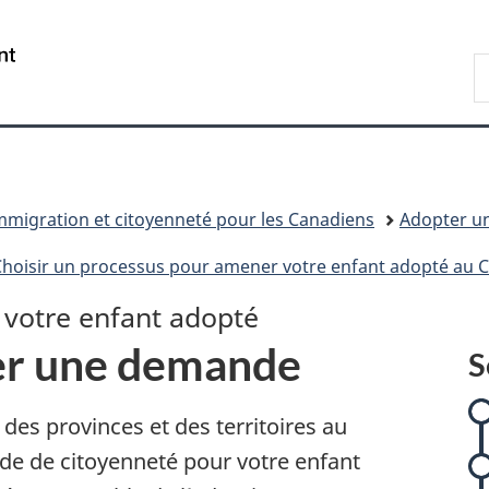
Passer
Passer
Passer
Passer
Passer
au
au
à
à
à
/
R
Gestionnaire
contenu
:
«
la
Government
d
des
principal
Citoyenneté
Au
version
of
I
Invitations
canadienne
sujet
HTML
Canada
pour
du
simplifiée
votre
gouvernement
enfant
»
mmigration et citoyenneté pour les Canadiens
Adopter un
adopté
Choisir un processus pour amener votre enfant adopté au 
 votre enfant adopté
r une demande
S
i
 des provinces et des territoires au
t
e de citoyenneté pour votre enfant