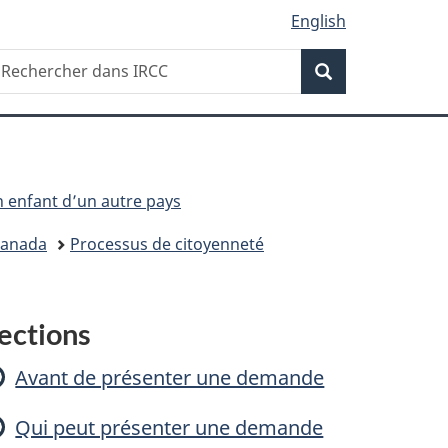
English
Recherche
echercher
Recherche
ans
RCC
 enfant d’un autre pays
Canada
Processus de citoyenneté
C
ections
Avant de présenter une demande
Qui peut présenter une demande