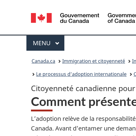
Sélection
de
la
Menu
MENU
PRINCIPAL
langue
Vous
Canada.ca
Immigration et citoyenneté
I
êtes
Le processus d’adoption internationale
ici :
Citoyenneté canadienne pour
Comment présente
L’adoption relève de la responsabilité
Canada. Avant d’entamer une demand