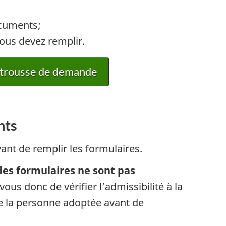
f
ocuments;
vous devez remplir.
a trousse de demande
t
nts
ant de remplir les formulaires.
des formulaires ne sont pas
vous donc de vérifier l’admissibilité à la
e la personne adoptée avant de
t