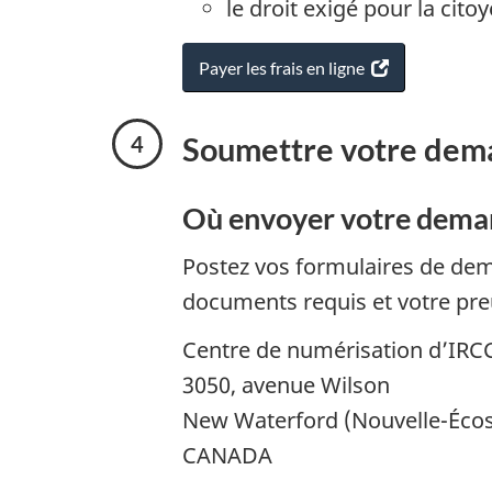
le droit exigé pour la cito
Payer les frais en ligne
(
s
’
Soumettre votre dem
o
u
v
Où envoyer votre dem
r
e
Postez vos formulaires de de
d
a
documents requis et votre pre
n
Centre de numérisation d’IRC
s
u
3050, avenue Wilson
n
New Waterford (Nouvelle-Éco
n
o
CANADA
u