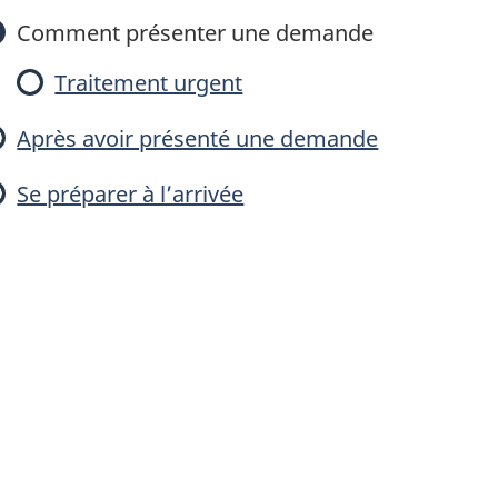
o
Comment présenter une demande
y
Traitement urgent
e
Après avoir présenté une demande
n
Se préparer à l’arrivée
n
e
é
c