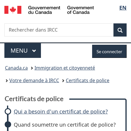
/
Sélec
EN
Passer
Passer
Passer
Passer
Government
au
à
à
à
de
of
contenu
:
«
la
Canada
Recherche
Rechercher
principal
Certificats
Au
version
Rec
la
dans
de
sujet
HTML
IRCC
police
du
simplifiée
langu
Menu
Se
gouvernement
MENU
PRINCIPAL
Se connecter
»
connecter
Vous
Canada.ca
Immigration et citoyenneté
êtes
Votre demande à IRCC
Certificats de police
ici :
Certificats de police
Qui a besoin d’un certificat de police?
Quand soumettre un certificat de police?