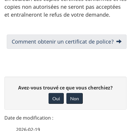
copies non autorisées ne seront pas acceptées
et entraîneront le refus de votre demande.
N
Suivant:
Comment obtenir un certificat de police?
a
v
i
D
D
Avez-vous trouvé ce que vous cherchiez?
g
é
o
Oui
Non
a
n
t
n
t
a
e
i
2026-02-19