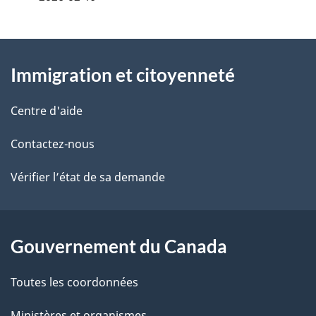
i
z
o
v
l
o
À
n
s
t
Immigration et citoyenneté
propos
d
r
d
de
a
e
Centre d'aide
e
r
ce
n
Contactez-nous
l
é
site
s
t
Vérifier l’état de sa demande
a
r
l
p
o
e
a
a
Gouvernement du Canada
d
c
g
Toutes les coordonnées
t
o
e
i
Ministères et organismes