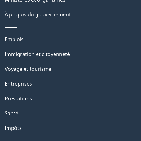
c
o
À propos du gouvernement
n
u
s
m
u
Thèmes
Emplois
e
r
et
c
Immigration et citoyenneté
n
sujets
e
Voyage et tourisme
t
t
t
Entreprises
e
Prestations
p
a
Santé
g
Impôts
e