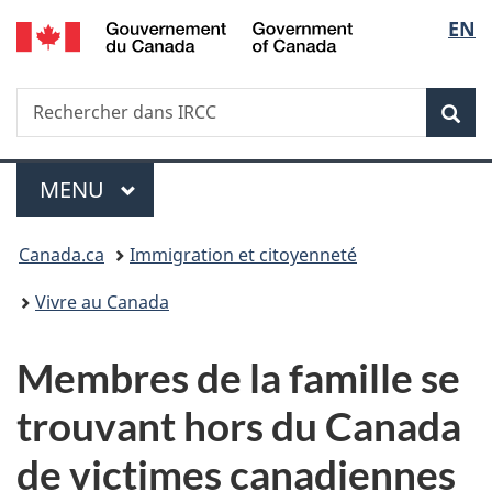
/
Sélec
EN
Passer
Passer
Passer
Government
au
à
à
de
of
contenu
«
la
Canada
Recherche
Rechercher
principal
Au
version
Rec
la
dans
sujet
HTML
IRCC
du
simplifiée
langu
Menu
gouvernement
MENU
PRINCIPAL
»
Vous
Canada.ca
Immigration et citoyenneté
êtes
Vivre au Canada
ici :
Membres de la famille se
trouvant hors du Canada
de victimes canadiennes