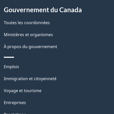
l
Gouvernement du Canada
a
Toutes les coordonnées
p
Ministères et organismes
a
À propos du gouvernement
g
e
Thèmes
Emplois
et
Immigration et citoyenneté
sujets
Voyage et tourisme
Entreprises