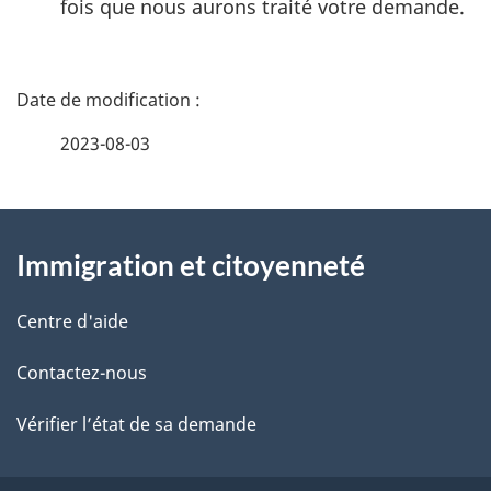
fois que nous aurons traité votre demande.
D
é
2023-08-03
t
À
a
Immigration et citoyenneté
propos
i
de
l
Centre d'aide
ce
s
Contactez-nous
site
d
Vérifier l’état de sa demande
e