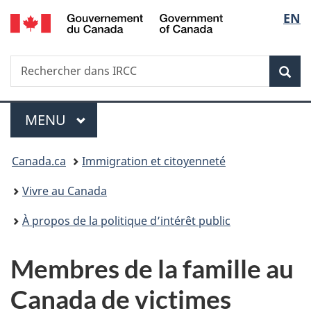
/
Sélec
EN
Passer
Passer
Passer
Government
au
à
à
de
of
contenu
«
la
Canada
Recherche
Rechercher
principal
Au
version
Rec
la
dans
sujet
HTML
IRCC
du
simplifiée
langu
Menu
gouvernement
MENU
PRINCIPAL
»
Vous
Canada.ca
Immigration et citoyenneté
êtes
Vivre au Canada
ici :
À propos de la politique d’intérêt public
Membres de la famille au
Canada de victimes