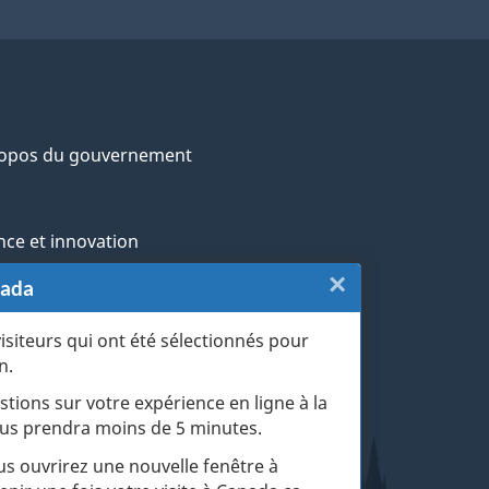
ropos du gouvernement
nce et innovation
×
Fermer
nada
ochtones
:
visiteurs qui ont été sélectionnés pour
rans et militaires
n.
Sondage
esse
stions sur votre expérience en ligne à la
du
 vous prendra moins de 5 minutes.
r les événements de la vie
site
ous ouvrirez une nouvelle fenêtre à