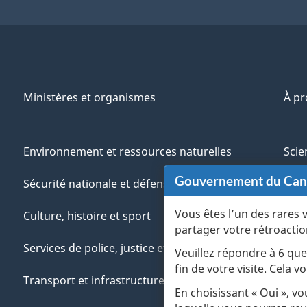
Ministères et organismes
À p
Environnement et ressources naturelles
Scie
Gouvernement du Ca
Sécurité nationale et défense
Aut
Vous êtes l’un des rares 
Culture, histoire et sport
Vété
partager votre rétroactio
Services de police, justice et urgences
Jeun
Veuillez répondre à 6 que
fin de votre visite. Cela
Transport et infrastructure
Gére
En choisissant « Oui », v