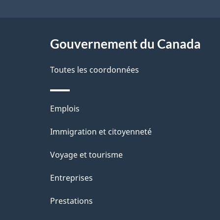
r
e
ce
e
l
r
site
Gouvernement du Canada
a
é
Toutes les coordonnées
p
t
a
r
Thèmes
Emplois
o
g
et
Immigration et citoyenneté
a
e
sujets
c
Voyage et tourisme
t
Entreprises
i
Prestations
o