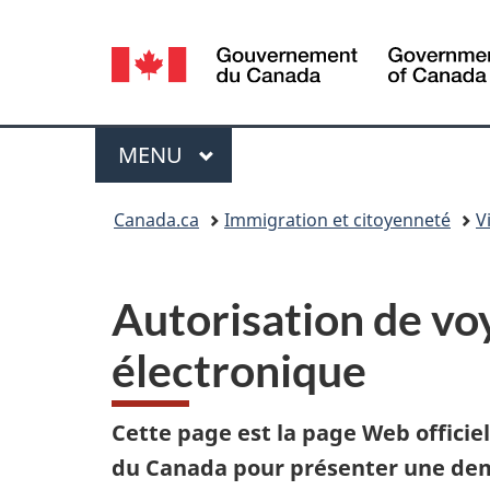
Sélection
de
la
Menu
MENU
PRINCIPAL
langue
Vous
Canada.ca
Immigration et citoyenneté
V
êtes
ici :
Autorisation de vo
électronique
Cette page est la page Web offici
du Canada pour présenter une de