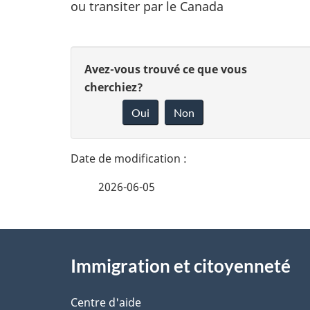
ou transiter par le Canada
n
f
D
o
D
Avez-vous trouvé ce que vous
r
é
cherchiez?
o
m
Oui
Non
t
n
a
n
t
a
i
e
i
2026-06-05
o
z
l
n
v
À
s
o
Immigration et citoyenneté
propos
d
t
de
Centre d'aide