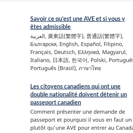
S
Savoir ce qu’est une AVE et si vous y
e
êtes admissible
r
العربية
,
廣東話(繁體字)
,
普通話(繁體字)
,
v
Български
,
English
,
Español
, Filipino,
Français,
Deutsch
,
Ελληνικά
,
Magyarul
,
i
Italiano
,
日本語
,
한국어
,
Polski
,
Portuguê
c
Português (Brasil)
,
ภาษาไทย
e
s
Les citoyens canadiens qui ont une
double nationalité doivent détenir un
a
passeport canadien
n
Comment présenter une demande de
d
passeport et pourquoi il vous en faut un
i
plutôt qu’une AVE pour entrer au Canad