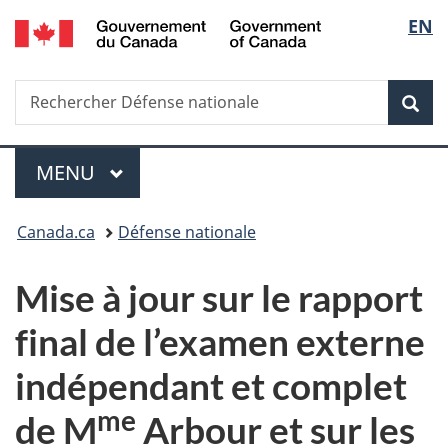
/
Sélec
EN
Passer
Passer
Passer
Government
au
à
à
de
of
contenu
«
la
Canada
Recherche
Rechercher
principal
Au
version
Rec
la
Défense
sujet
HTML
nationale
du
simplifiée
langu
Menu
gouvernement
MENU
PRINCIPAL
»
Vous
Canada.ca
Défense nationale
êtes
Mise à jour sur le rapport
ici :
final de l’examen externe
indépendant et complet
me
de M
Arbour et sur les