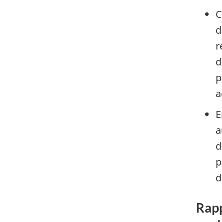
C
d
r
d
p
a
E
a
d
p
d
Rapp