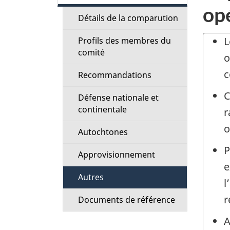
t
op
Détails de la comparution
i
L
Profils des membres du
comité
o
o
c
Recommandations
n
C
Défense nationale et
M
continentale
r
e
o
Autochtones
P
n
Approvisionnement
e
u
Autres
l
r
Documents de référence
A