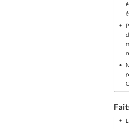
é
é
P
d
m
r
N
r
C
Fait
L