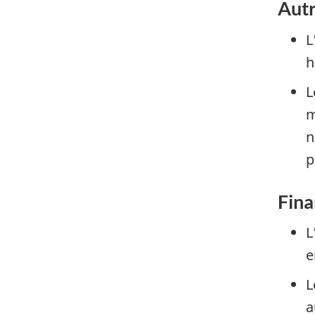
Autr
L
h
L
m
n
p
Fina
L
e
L
a