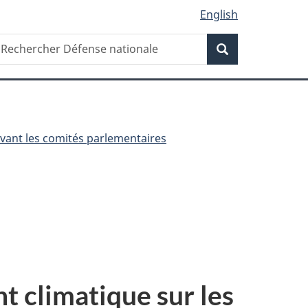
English
Recherche
echercher
Recherche
éfense
ationale
ant les comités parlementaires
 climatique sur les