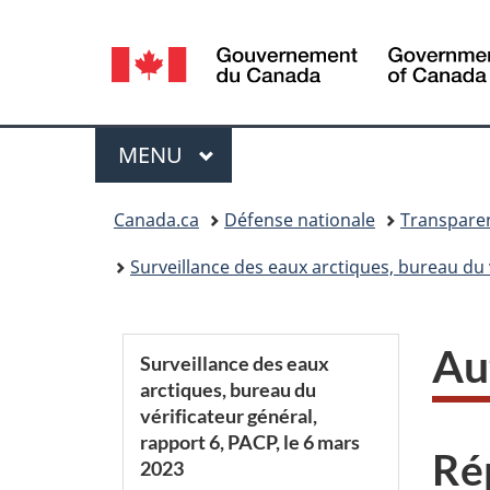
Sélection
de
la
Menu
MENU
PRINCIPAL
langue
Vous
Canada.ca
Défense nationale
Transparen
êtes
Surveillance des eaux arctiques, bureau du 
ici :
S
Au
Surveillance des eaux
arctiques, bureau du
e
vérificateur général,
rapport 6, PACP, le 6 mars
c
Ré
2023