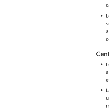
c
L
s
a
c
Cent
L
a
e
L
u
m