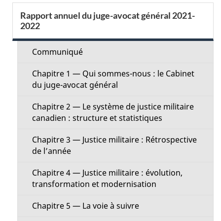
a
S
Rapport annuel du juge-avocat général 2021-
i
2022
e
l
c
Communiqué
s
t
Chapitre 1 — Qui sommes-nous : le Cabinet
d
du juge-avocat général
i
e
Chapitre 2 — Le système de justice militaire
o
canadien : structure et statistiques
l
n
Chapitre 3 — Justice militaire : Rétrospective
a
de l’année
M
p
Chapitre 4 — Justice militaire : évolution,
e
transformation et modernisation
a
n
Chapitre 5 — La voie à suivre
g