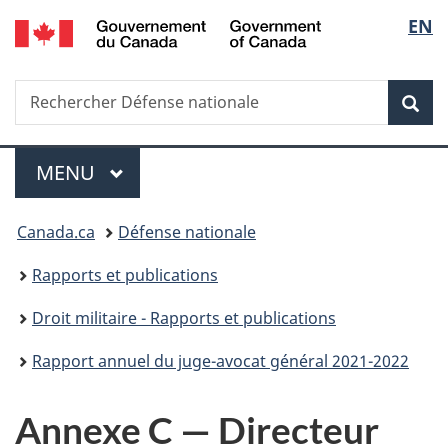
/
Sélec
EN
Passer
Passer
Passer
Passer
Government
au
à
au
à
de
of
contenu
«
menu
la
Canada
Recherche
Rechercher
principal
Au
de
version
Rec
la
Défense
sujet
la
HTML
nationale
du
section
simplifiée
langu
Menu
gouvernement
MENU
PRINCIPAL
»
Vous
Canada.ca
Défense nationale
êtes
Rapports et publications
ici :
Droit militaire - Rapports et publications
Rapport annuel du juge-avocat général 2021-2022
Annexe C — Directeur