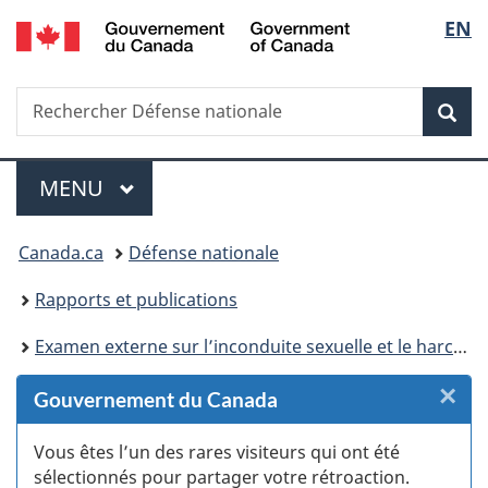
/
Sélec
EN
Passer
Passer
Passer
Passer
Passer
Government
au
au
à
au
à
de
of
Gestionnaire
contenu
«
menu
la
Canada
Recherche
Rechercher
des
principal
Au
de
version
Rec
la
Défense
Invitations
sujet
la
HTML
nationale
du
section
simplifiée
langu
Menu
gouvernement
MENU
PRINCIPAL
»
Vous
Canada.ca
Défense nationale
êtes
Rapports et publications
ici :
Examen externe sur l’inconduite sexuelle et le harcèlement sexuel dans les Forces armées canadiennes
×
F
Gouvernement du Canada
:
Vous êtes l’un des rares visiteurs qui ont été
sélectionnés pour partager votre rétroaction.