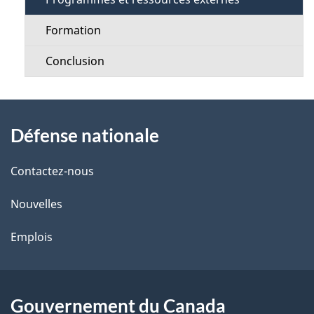
Formation
Conclusion
À
Défense nationale
propos
de
Contactez-nous
ce
Nouvelles
site
Emplois
Gouvernement du Canada