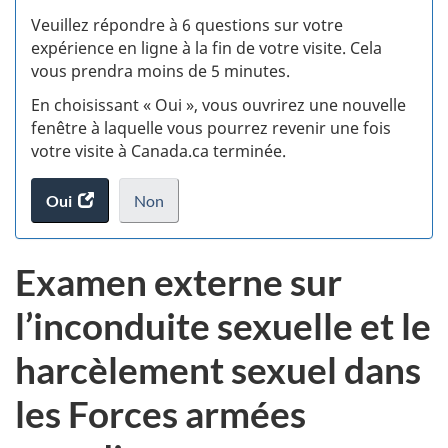
S
Veuillez répondre à 6 questions sur votre
d
expérience en ligne à la fin de votre visite. Cela
vous prendra moins de 5 minutes.
fi
En choisissant « Oui », vous ouvrirez une nouvelle
d
fenêtre à laquelle vous pourrez revenir une fois
votre visite à Canada.ca terminée.
vi
Oui
accéder
Non
(t
au
je
.
sondage.
ne
d
Examen externe sur
veux
pas
l’inconduite sexuelle et le
participer
au
harcèlement sexuel dans
sondage
du
les Forces armées
site
web,