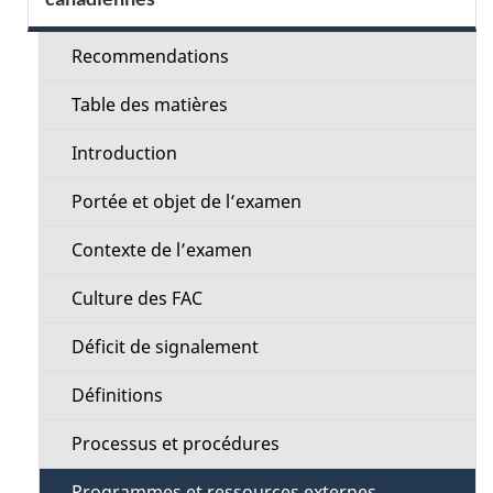
l
c
s
Recommendations
t
d
Table des matières
i
e
Introduction
o
l
Portée et objet de l’examen
n
a
Contexte de l’examen
M
p
Culture des FAC
e
a
Déficit de signalement
n
g
Définitions
u
e
Processus et procédures
Programmes et ressources externes