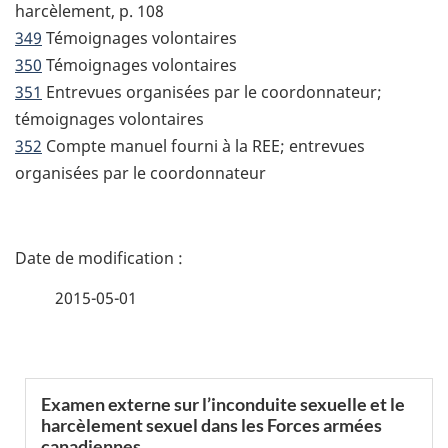
harcèlement, p. 108
349
Témoignages volontaires
350
Témoignages volontaires
351
Entrevues organisées par le coordonnateur;
témoignages volontaires
352
Compte manuel fourni à la REE; entrevues
organisées par le coordonnateur
D
é
2015-05-01
t
a
S
Examen externe sur l’inconduite sexuelle et le
i
harcèlement sexuel dans les Forces armées
e
canadiennes