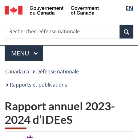
/
Sélec
EN
Passer
Passer
Passer
Government
au
à
à
de
of
contenu
«
la
Canada
Recherche
Rechercher
principal
Au
version
Rec
la
Défense
sujet
HTML
nationale
du
simplifiée
langu
Menu
gouvernement
MENU
PRINCIPAL
»
Vous
Canada.ca
Défense nationale
êtes
Rapports et publications
ici :
Rapport annuel 2023-
2024 d’IDEeS