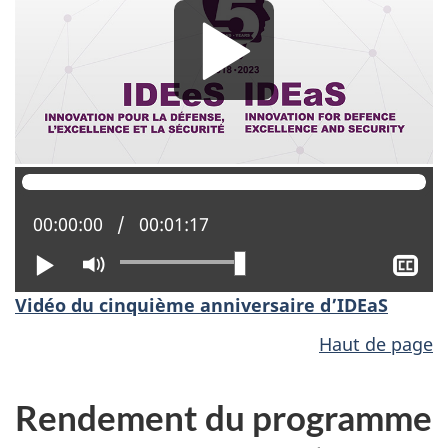
Position actuelle :
00:00:00
Temps total :
00:01:17
Lire
Activer
Aff
le
le
Vidéo du cinquième anniversaire d’IDEaS
mode
sou
muet
tit
Haut de page
Rendement du programme