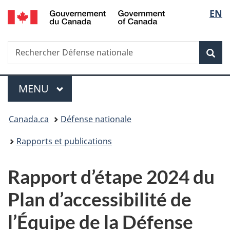
/
Sélec
EN
Passer
Passer
Passer
Government
au
à
à
de
of
contenu
«
la
Canada
Recherche
Rechercher
principal
Au
version
Rec
la
Défense
sujet
HTML
nationale
du
simplifiée
langu
Menu
gouvernement
MENU
PRINCIPAL
»
Vous
Canada.ca
Défense nationale
êtes
Rapports et publications
ici :
Rapport d’étape 2024 du
Plan d’accessibilité de
l’Équipe de la Défense