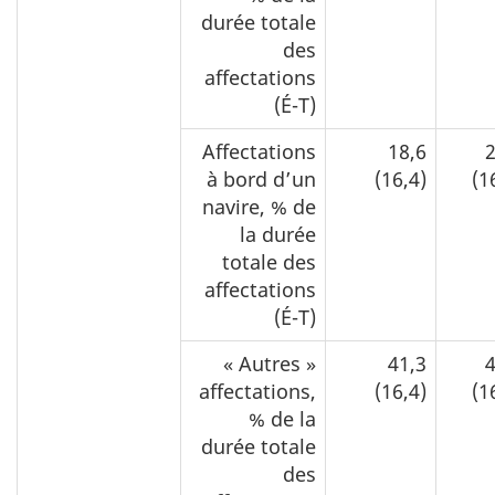
durée totale
des
affectations
(É-T)
Affectations
18,6
2
à bord d’un
(16,4)
(1
navire, % de
la durée
totale des
affectations
(É-T)
« Autres »
41,3
4
affectations,
(16,4)
(1
% de la
durée totale
des