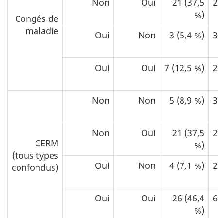
Non
Oui
21 (37,5
2
%)
Congés de
maladie
Oui
Non
3 (5,4 %)
3
Oui
Oui
7 (12,5 %)
2
Non
Non
5 (8,9 %)
3
Non
Oui
21 (37,5
2
CERM
%)
(tous types
Oui
Non
4 (7,1 %)
2
confondus)
Oui
Oui
26 (46,4
6
%)