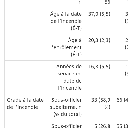
n
56
Âge à la date
37,0 (5,5)
3
de l’incendie
(
(É-T)
Âge à
20,3 (2,3)
2
l’enrôlement
(
(É-T)
Années de
16,8 (5,5)
1
service en
(
date de
l’incendie
Grade à la date
Sous-officier
33 (58,9
66 (
de l’incendie
subalterne, n
%)
(% du total)
Sous-officier
15 (26,8
55 (