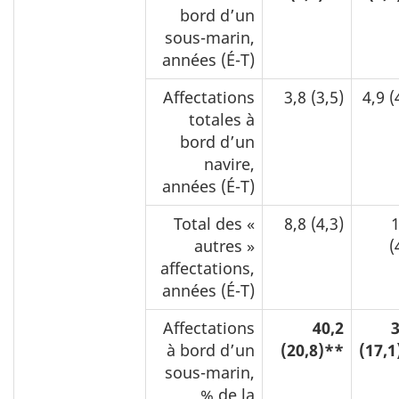
bord d’un
sous-marin,
années (É-T)
Affectations
3,8 (3,5)
4,9 (
totales à
bord d’un
navire,
années (É-T)
Total des «
8,8 (4,3)
1
autres »
(
affectations,
années (É-T)
Affectations
40,2
3
à bord d’un
(20,8)**
(17,1
sous-marin,
% de la