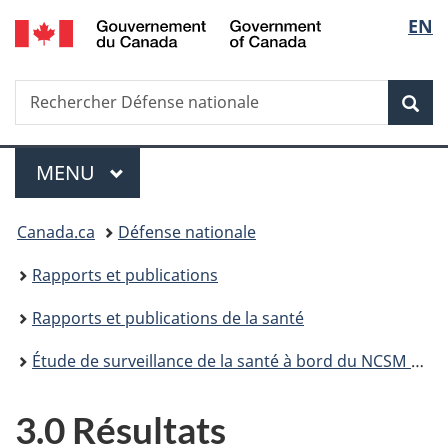
/
Sélec
EN
Passer
Passer
Passer
Passer
Passer
Government
au
au
à
au
à
de
of
Gestionnaire
contenu
«
menu
la
Canada
Recherche
Rechercher
des
principal
Au
de
version
Rec
la
Défense
Invitations
sujet
la
HTML
nationale
du
section
simplifiée
langu
Menu
gouvernement
MENU
PRINCIPAL
»
Vous
Canada.ca
Défense nationale
êtes
Rapports et publications
ici :
Rapports et publications de la santé
Étude de surveillance de la santé à bord du NCSM CHICOUTIMI
3.0 Résultats