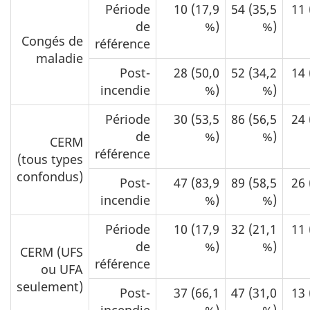
Période
10 (17,9
54 (35,5
11 
de
%)
%)
Congés de
référence
maladie
Post-
28 (50,0
52 (34,2
14 
incendie
%)
%)
Période
30 (53,5
86 (56,5
24 
de
%)
%)
CERM
référence
(tous types
confondus)
Post-
47 (83,9
89 (58,5
26 
incendie
%)
%)
Période
10 (17,9
32 (21,1
11 
de
%)
%)
CERM (UFS
référence
ou UFA
seulement)
Post-
37 (66,1
47 (31,0
13 
incendie
%)
%)