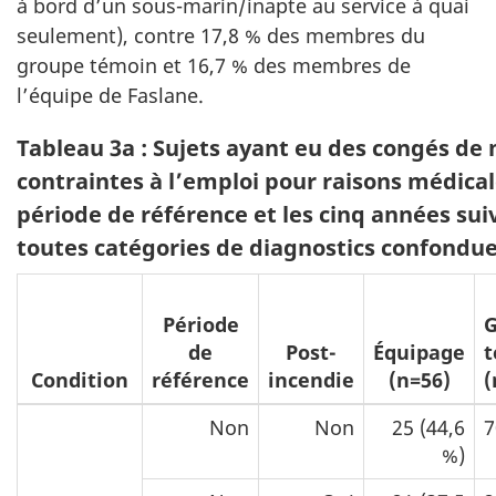
à bord d’un sous-marin/inapte au service à quai
seulement), contre 17,8 % des membres du
groupe témoin et 16,7 % des membres de
l’équipe de Faslane.
Tableau 3a : Sujets ayant eu des congés de 
contraintes à l’emploi pour raisons médical
période de référence et les cinq années suiv
toutes catégories de diagnostics confondu
Période
G
de
Post-
Équipage
t
Condition
référence
incendie
(n=56)
(
Non
Non
25 (44,6
7
%)