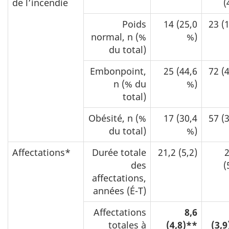
de l’incendie
(
Poids
14 (25,0
23 (
normal, n (%
%)
du total)
Embonpoint,
25 (44,6
72 (
n (% du
%)
total)
Obésité, n (%
17 (30,4
57 (
du total)
%)
Affectations*
Durée totale
21,2 (5,2)
2
des
(
affectations,
années (É-T)
Affectations
8,6
totales à
(4,8)**
(3,9