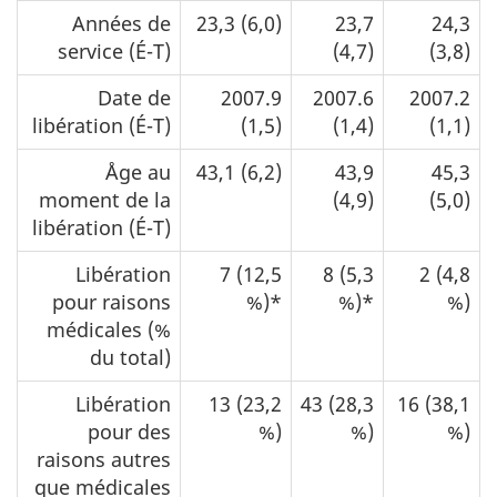
Années de
23,3 (6,0)
23,7
24,3
service (É-T)
(4,7)
(3,8)
Date de
2007.9
2007.6
2007.2
libération (É-T)
(1,5)
(1,4)
(1,1)
Åge au
43,1 (6,2)
43,9
45,3
moment de la
(4,9)
(5,0)
libération (É-T)
Libération
7 (12,5
8 (5,3
2 (4,8
pour raisons
%)*
%)*
%)
médicales (%
du total)
Libération
13 (23,2
43 (28,3
16 (38,1
pour des
%)
%)
%)
raisons autres
que médicales