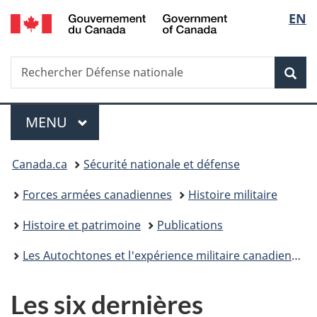
/
Sélec
EN
Passer
Passer
Passer
Passer
Government
au
à
au
à
de
of
contenu
«
menu
la
Canada
Recherche
Rechercher
principal
Au
de
version
Rec
la
Défense
sujet
la
HTML
nationale
du
section
simplifiée
langu
Menu
gouvernement
MENU
PRINCIPAL
»
Vous
Canada.ca
Sécurité nationale et défense
êtes
Forces armées canadiennes
Histoire militaire
ici :
Histoire et patrimoine
Publications
Les Autochtones et l'expérience militaire canadienne : une histoire
Les six dernières